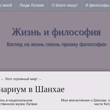
о мной
Люди Латвии
О блоге пишут
И философы 
Жизнь и философия
Взгляд на жизнь сквозь призму философии
←
Этот огромный мир!
←
нариум в Шанхае
ень в национальном
Мои впечатления о Шанхае, к
ственном музее Латвии
части Кит