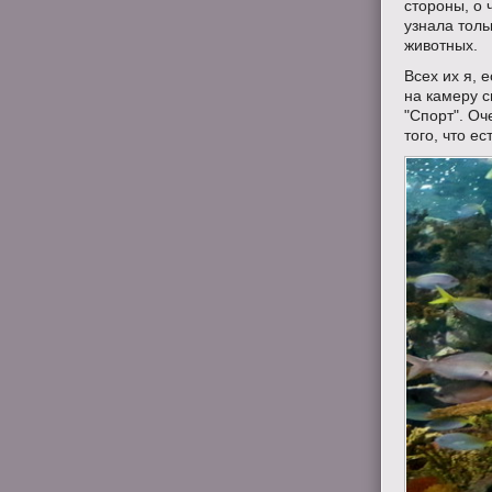
стороны, о 
узнала толь
животных.
Всех их я, 
на камеру 
"Спорт". О
того, что ес