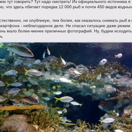
чем тут говорить? Тут надо смотреть! Из официального источника я
ко, что здесь обитает порядка 12 000 рыб и почти 450 видов водны
естественно, не опубликую, тем более, как оказалось снимать рыб в
смартфона - неблагодарное дело. Не спасал ситуацию даже режим
чень мало более-менее приличных фотографий. Ну, будем исходить
ть.