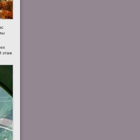
ас
 мы
рех
й этаж