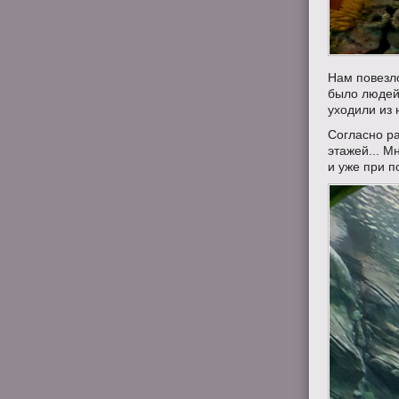
Нам повезло
было людей 
уходили из 
Согласно ра
этажей... М
и уже при п