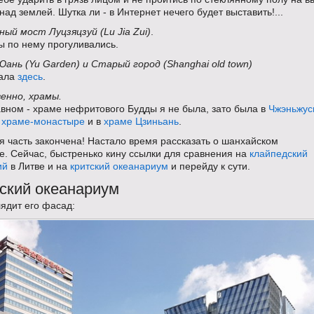
над землей. Шутка ли - в Интернет нечего будет выставить!...
ый мост Луцзяцзуй (Lu Jia Zui)
.
 по нему прогуливались.
ань (Yu Garden) и Старый город (Shanghai old town)
сала
здесь
.
енно, храмы.
вном - храме нефритового Будды я не была, зато была в
Чжэньжу
 храме-монастыре
и в
храме Цзиньань
.
я часть закончена! Настало время рассказать о шанхайском
е. Сейчас, быстренько кину ссылки для сравнения на
клайпедский
ий
в Литве и на
критский океанариум
и перейду к сути.
ский океанариум
лядит его фасад: