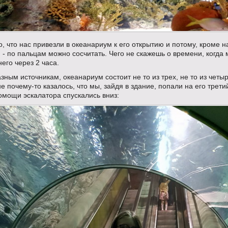
, что нас привезли в океанариум к его открытию и потому, кроме н
- по пальцам можно сосчитать. Чего не скажешь о времени, когда
него через 2 часа.
зным источникам, океанариум состоит не то из трех, не то из четы
не почему-то казалось, что мы, зайдя в здание, попали на его трети
омощи эскалатора спускались вниз: