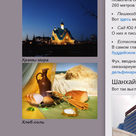
260 метров 
Пешеходн
Вот
здесь
мы
Сад Юй Ю
O них я пи
Естеств
В самом гла
буддийском
Храмы мира
Фух, вводна
океанариум
дельфинар
Шанхай
Вот так выг
Хлеб-соль