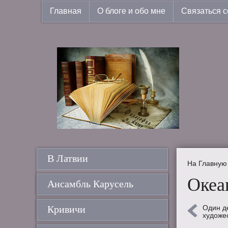
Главная
О блоге и обо мне
Связаться с
В Латвии
На Главную
Океа
Ансамбль Карусель
Кривичи
Один д
художе