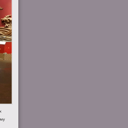
x
ому