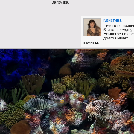
Загрузка...
Кристина
Ничего не прини
близко к сердцу.
Немногое на све
долго бывает
важным.