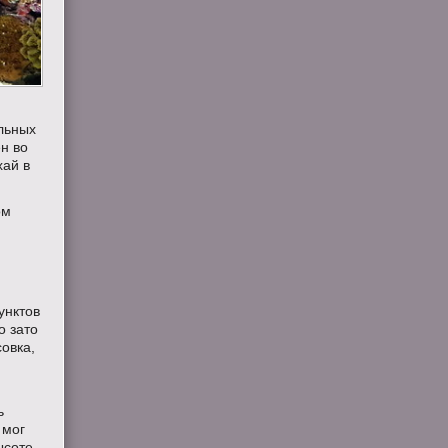
ельных
ен во
хай в
ом
унктов
о зато
овка,
ь
 мог
ысоте