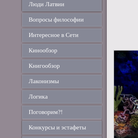
Люди Латвии
Вопросы философии
Интересное в Сети
Кинообзор
Книгообзор
Лаконизмы
Логика
Поговорим?!
Конкурсы и эстафеты