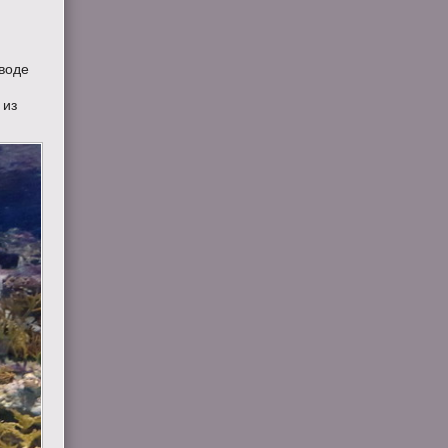
х
 воде
 из