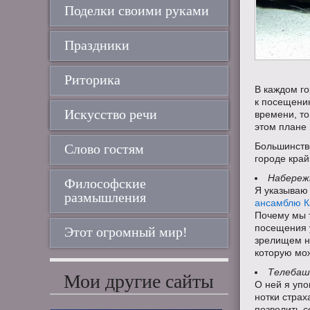
Поделки своими руками
Праздники
Риторика
В каждом го
к посещению
Искусство речи
времени, т
этом плане
Большинство
Слово гостям
городе край
Набережн
Философские
Я указываю 
размышления
ансамблю К
Почему мы 
посещения у
Этот огромный мир!
зрелищем н
которую мо
Телебашн
Мои другие сайты
О ней я уп
нотки страх
позволить с