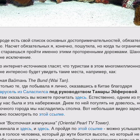
роде есть свой список основных достопримечательностей, обязат
. Насчет обязательных я, конечно, пошутила, но когда ты огранич
о стараешься пройти именно этими проторенными дорожками. Шан
 не исключение.
 интернет-источников гласят, что туристам в этом многомиллионн
не интересно будет увидеть такие места, например, как:
ая Вайтань The Bund (Wai Tan)
.
только те, где побывала я лично, оказавшись в Китае благодаря
арусель из Саласпилса
под руководством Тамары Эйферовой
.
там оказались вы можете прочитать
здесь
. Естественно, одним из п
 нас была и эта набережная. Днем по ней погулять не довелось, н
очного города мы насладились сполна. Вот небольшая видео зарис
жно посмотреть по
этой ссылке
.
я "Восточная жемчужина" (Oriental Pearl TV Tower)
.
оминала и
здесь
, и
здесь
. А пройдя по
этой ссылке
- можно услышат
а в голосе человека, который до жути боится высоты, но который не
ебе ударить в грязь лицом и не пройтись по стеклянному полу на в