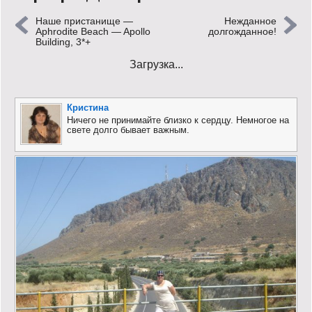
Наше пристанище —
Нежданное
Кинообзор
Aphrodite Beach — Apollo
долгожданное!
Building, 3*+
Книгообзор
Загрузка...
Лаконизмы
Кристина
Логика
Ничего не принимайте близко к сердцу. Немногое на
свете долго бывает важным.
Поговорим?!
Риторика
Слово гостям
Философские размышления
Этот огромный мир!
Login