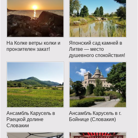
На Колке ветры колки и
Японский сад камней в
пронзителен закат!
Литве — место
душевного спокойствия!
Ансамбль Карусель в
Ансамбль Карусель в г.
Раецкой долине
Бойнице (Словакия)
Словакии