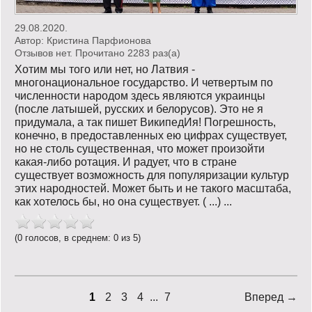
29.08.2020.
Автор:
Кристина Парфионова
Отзывов нет. Прочитано 2283 раз(a)
Хотим мы того или нет, но Латвия -
многонациональное государство. И четвертым по
численности народом здесь являются украинцы
(после латышей, русских и белорусов). Это не я
придумала, а так пишет ВикипедИя! Погрешность,
конечно, в предоставленных ею цифрах существует,
но не столь существенная, что может произойти
какая-либо ротация. И радует, что в стране
существует возможность для популяризации культур
этих народностей. Может быть и не такого масштаба,
как хотелось бы, но она существует. ( ...) ...
(0 голосов, в среднем: 0 из 5)
1
2
3
4
...
7
Вперед →