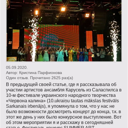
05.09.2020.
Автор:
Кристина Парфионова
Один отзыв. Прочитано 2625 раз(a)
В предыдущей своей статье, где я рассказывала об
участии артистов ансамбля Карусель из Саласпилса в
10-м фестивале украинского народного творчества
«Червона калина» (10.ukraiņu tautas mākslas festivāls
Sarkanais irbenājs), я упомянула о том, что у нас не
было возможности досмотреть концерт до конца, т.к. в
этот же день у них было конкурсное выступление. Вот
об этом мероприятии я и расскажу в сегодняшней
статье. Фестиваль-конкурс SUMMER ART