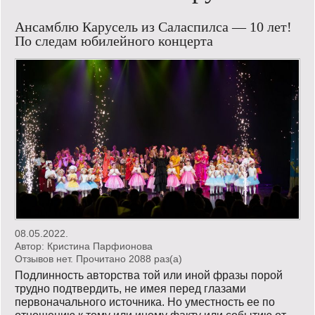
Кинообзор
Ансамблю Карусель из Саласпилса — 10 лет!
По следам юбилейного концерта
Книгообзор
Лаконизмы
Логика
Поговорим?!
Риторика
Слово гостям
Философские размышления
08.05.2022.
Автор:
Кристина Парфионова
Этот огромный мир!
Отзывов нет. Прочитано 2088 раз(a)
Подлинность авторства той или иной фразы порой
трудно подтвердить, не имея перед глазами
Login
первоначального источника. Но уместность ее по