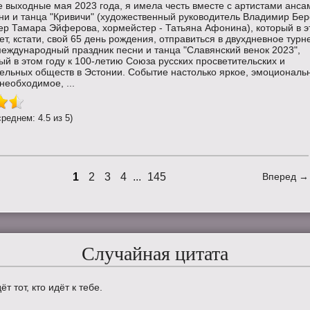
 выходные мая 2023 года, я имела честь вместе с артистами анса
ни и танца "Кривичи" (художественный руководитель Владимир Бер
ер Тамара Эйферова, хормейстер - Татьяна Афонина), который в 
ет, кстати, свой 65 день рождения, отправиться в двухдневное турн
еждународный праздник песни и танца "Славянский венок 2023",
й в этом году к 100-летию Союза русских просветительских и
тельных обществ в Эстонии. Событие настолько яркое, эмоциональ
необходимое, ...
среднем: 4.5 из 5)
1
2
3
4
...
145
Вперед →
Случайная цитата
т тот, кто идёт к тебе.