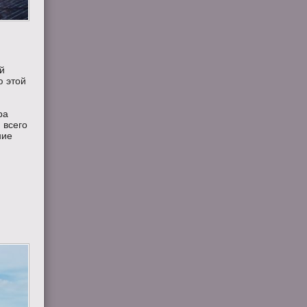
ей
ю этой
ра
 всего
ние