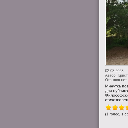
02.08.2023.
Автор:
Крис
Отзывов нет.
Минутка по
для публика
Философские
стихотворени
(1 голос, в с