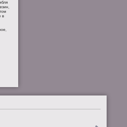
мбля
езин,
этом
е в
ное,