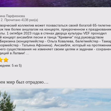
тина Парфионова
2. Прочитано 4138 раз(a)
ворческий коллектив может похвастаться своей богатой 65-тилетн
 уж тем более аншлагом на концерте, приуроченном к праздновани
ты. 1 октября 2023 года в стенах дворца культуры VEF проходил
 концерт ансамбля песни и танца "Кривичи" под руководством
Березина (концертмейстер - Ольга Ковалева, балетмейстер - Тама
хормейстер - Татьяна Афонина). Ансамбля, который на протяжении
оего существования не изменяет своим целям и задачам - сохране
иций в Латвии! ...
реднем: 5 из 5)
нен мир был отрадою…