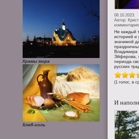
08.10.2023.
Автор:
Крис
комментария 
Не каждый т
историей и
значимой да
праздничный
Владимира 
Эйферова, 
Храмы мира
периода св
русских трад
(1 голос, в с
И напол
Хлеб-соль