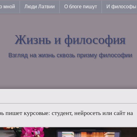
о мной
Люди Латвии
О блоге пишут
И философы 
Жизнь и философия
Взгляд на жизнь сквозь призму философии
рь пишет курсовые: студент, нейросеть или сайт на