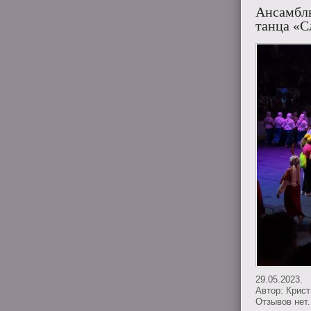
Ансамбль
танца «С
29.05.2023.
Автор:
Крис
Отзывов нет.