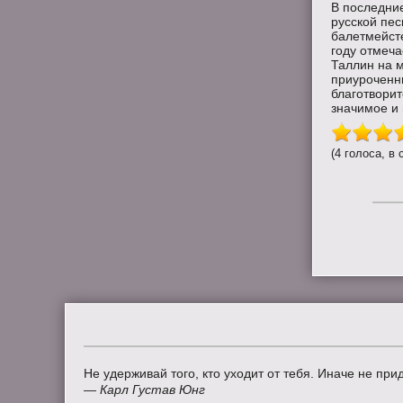
В последние
русской пес
балетмейст
году отмеча
Таллин на м
приуроченны
благотвори
значимое и 
(4 голоса, в 
Не удерживай того, кто уходит от тебя. Иначе не придё
—
Карл Густав Юнг