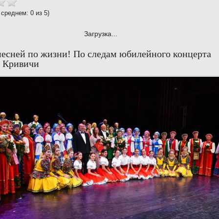
 среднем: 0 из 5)
Загрузка...
 песней по жизни! По следам юбилейного концерта
я Кривичи