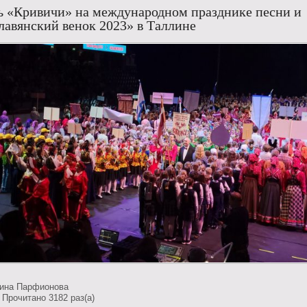
 «Кривичи» на международном празднике песни и
лавянский венок 2023» в Таллине
тина Парфионова
 Прочитано 3182 раз(a)