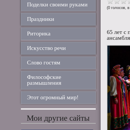
Поделки своими руками
(0 голосов, в
Праздники
65 лет с
Риторика
ансамбл
Искусство речи
Слово гостям
Философские
размышления
Этот огромный мир!
Мои другие сайты