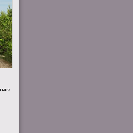
л мне