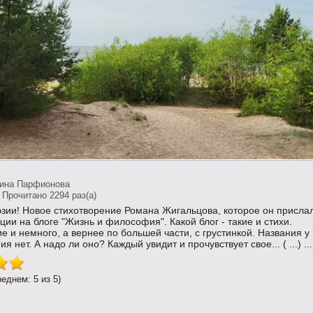
тина Парфионова
 Прочитано 2294 раз(a)
эзии! Новое стихотворение Романа Жигальцова, которое он присла
ции на блоге "Жизнь и философия". Какой блог - такие и стихи.
 и немного, а вернее по большей части, с грустинкой. Названия у
я нет. А надо ли оно? Каждый увидит и прочувствует свое... ( ...) ...
реднем: 5 из 5)