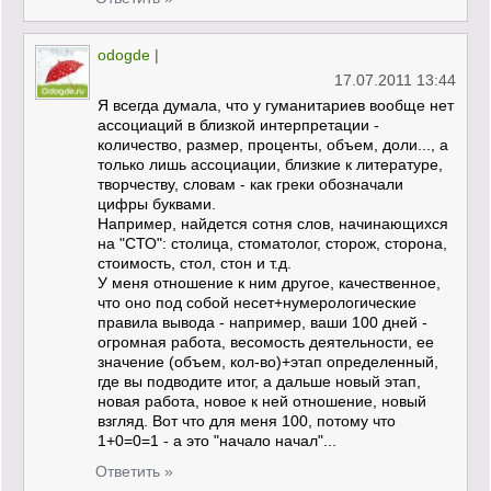
odogde
|
17.07.2011 13:44
Я всегда думала, что у гуманитариев вообще нет
ассоциаций в близкой интерпретации -
количество, размер, проценты, объем, доли..., а
только лишь ассоциации, близкие к литературе,
творчеству, словам - как греки обозначали
цифры буквами.
Например, найдется сотня слов, начинающихся
на "СТО": столица, стоматолог, сторож, сторона,
стоимость, стол, стон и т.д.
У меня отношение к ним другое, качественное,
что оно под собой несет+нумерологические
правила вывода - например, ваши 100 дней -
огромная работа, весомость деятельности, ее
значение (объем, кол-во)+этап определенный,
где вы подводите итог, а дальше новый этап,
новая работа, новое к ней отношение, новый
взгляд. Вот что для меня 100, потому что
1+0=0=1 - а это "начало начал"...
Ответить »