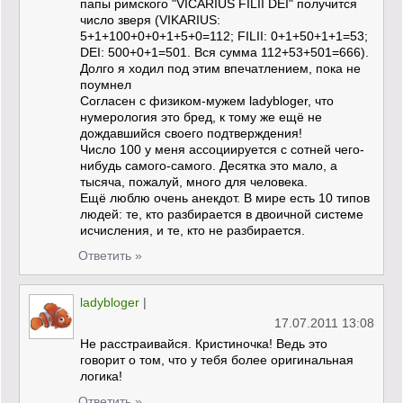
папы римского "VICARIUS FILII DEI" получится
число зверя (VIKARIUS:
5+1+100+0+0+1+5+0=112; FILII: 0+1+50+1+1=53;
DEI: 500+0+1=501. Вся сумма 112+53+501=666).
Долго я ходил под этим впечатлением, пока не
поумнел
Согласен с физиком-мужем ladybloger, что
нумерология это бред, к тому же ещё не
дождавшийся своего подтверждения!
Число 100 у меня ассоциируется с сотней чего-
нибудь самого-самого. Десятка это мало, а
тысяча, пожалуй, много для человека.
Ещё люблю очень анекдот. В мире есть 10 типов
людей: те, кто разбирается в двоичной системе
исчисления, и те, кто не разбирается.
Ответить »
ladybloger
|
17.07.2011 13:08
Не расстраивайся. Кристиночка! Ведь это
говорит о том, что у тебя более оригинальная
логика!
Ответить »