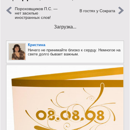
Пороховщиков П.С. —
Кинообзор
В гостях у Сократа
нет засилью
иностранных слов!
Книгообзор
Загрузка...
Лаконизмы
Кристина
Логика
Ничего не принимайте близко к сердцу. Немногое на
свете долго бывает важным.
Поговорим?!
Риторика
Слово гостям
Философские размышления
Этот огромный мир!
Login