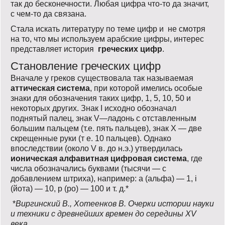
так до бесконечности. Любая цифра что-то да значит,
с чем-то да связана.
Стала искать литературу по теме цифр и не смотря
на то, что мы используем арабские цифры, интерес
представляет история
греческих цифр
.
Становление греческих цифр
Вначале у греков существовала так называемая
аттическая система
, при которой имелись особые
знаки для обозначения таких цифр, 1, 5, 10, 50 и
некоторых других. Знак I исходно обозначал
поднятый палец, знак V—ладонь с отставленным
большим пальцем (т.е. пять пальцев), знак Х — две
скрещенные руки (т е. 10 пальцев). Однако
впоследствии (около V в. до н.э.) утвердилась
ионическая алфавитная цифровая система
, где
числа обозначались буквами (тысячи — с
добавлением штриха), например: а (альфа) — 1, i
(йота) — 10, р (ро) — 100 и т. д.*
*
Виргинский В., Хотеенков В. Очерки истории науки
и техники с древнейших времен до середины XV
века