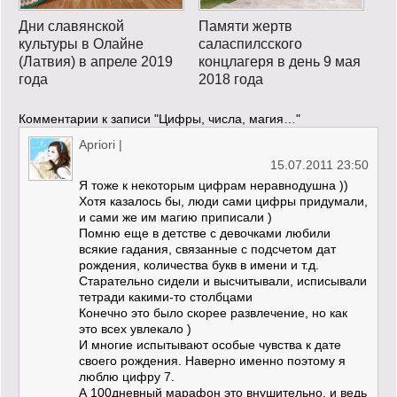
Дни славянской
Памяти жертв
культуры в Олайне
саласпилсского
(Латвия) в апреле 2019
концлагеря в день 9 мая
года
2018 года
Комментарии к записи
"Цифры, числа, магия…"
Apriori
|
15.07.2011 23:50
Я тоже к некоторым цифрам неравнодушна ))
Хотя казалось бы, люди сами цифры придумали,
и сами же им магию приписали )
Помню еще в детстве с девочками любили
всякие гадания, связанные с подсчетом дат
рождения, количества букв в имени и т.д.
Старательно сидели и высчитывали, исписывали
тетради какими-то столбцами
Конечно это было скорее развлечение, но как
это всех увлекало )
И многие испытывают особые чувства к дате
своего рождения. Наверно именно поэтому я
люблю цифру 7.
А 100дневный марафон это внушительно, и ведь