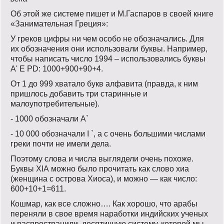
Об этой же системе пишет и М.Гаспаров в своей книге
«Занимательная Греция»:
У греков цифры ни чем особо не обозначались. Для
их обозначения они использовали буквы. Например,
чтобы написать число 1994 – использовались буквы
А' E PD: 1000+900+90+4.
От 1 до 999 хватало букв алфавита (правда, к ним
пришлось добавить три старинные и
малоупотребительные).
- 1000 обозначали А`
- 10 000 обозначали I `, а с очень большими числами
греки почти не имели дела.
Поэтому слова и числа выглядели очень похоже.
Буквы ХIА можно было прочитать как слово хиа
(женщина с острова Хиоса), и можно — как число:
600+10+1=611.
Кошмар, как все сложно…. Как хорошо, что арабы
переняли в свое время наработки индийских ученых
и распространили десятичную систему, которой мы