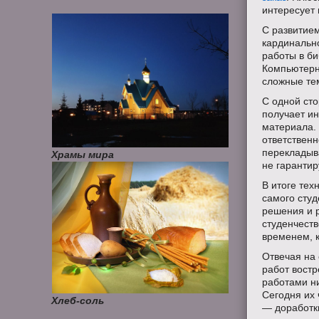
интересует 
С развитием
кардинально
работы в б
Компьютерн
сложные те
С одной сто
получает и
материала. 
ответственн
перекладыва
Храмы мира
не гарантир
В итоге тех
самого студ
решения и 
студенчеств
временем, 
Отвечая на
работ вост
работами ни
Сегодня их 
Хлеб-соль
— доработк