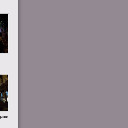
еркви