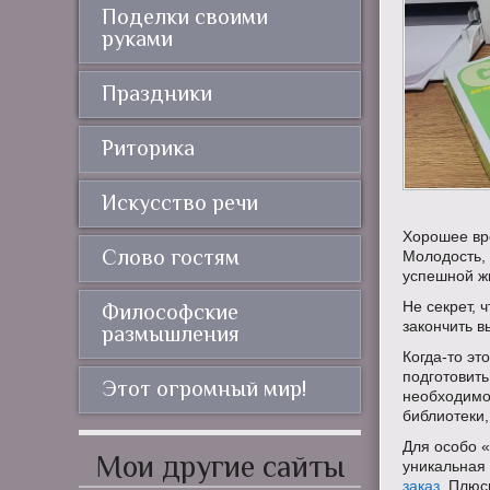
Поделки своими
руками
Праздники
Риторика
Искусство речи
Хорошее вр
Слово гостям
Молодость, 
успешной ж
Не секрет, 
Философские
закончить 
размышления
Когда-то эт
подготовит
Этот огромный мир!
необходимо
библиотеки
Для особо 
Мои другие сайты
уникальная
заказ
. Плюс