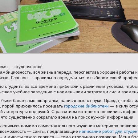
емя — студенчество!
амбициозность, вся жизнь впереди, перспектива хорошей работы и
изни. Главное — правильно определиться с выбором своей профес
что студенты во все времена прибегали к различным уловкам, чтобы
высшее учебное заведение с наименьшими затратами сил и времени
о были банальные шпаргалки, написанные от руки. Правда, чтобы и
ь, порой приходилось посещать
городские библиотеки
— в силу отсу
й литературы под рукой. С развитием интернета появились цифро
, что существенно сократило время на поиск нужной информации.
«ленивых» помимо самостоятельного изучения материала появилас
 возможность — сайты, предлагающие
написание работ для студен
ы и минусы такого сервиса — тема отдельного разговора. Меня бо