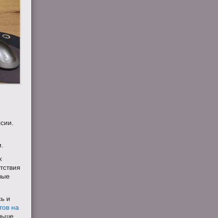
сии.
.
х
тствия
вые
ь и
тов на
льше