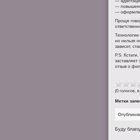
— адаптаци
— повышени
— оформлен
Проще говор
ответственн
Технологии 
но нельзя п
зависит, ст
P.S. Кстати
заставляет 
отзыв о фи
(0 голосов, в
Метки запи
Опубликов
Буду благо