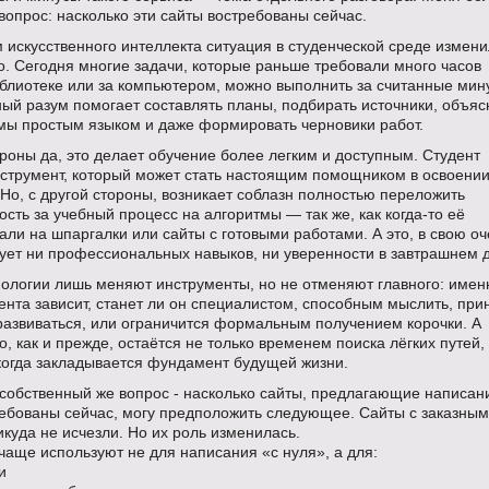
вопрос: насколько эти сайты востребованы сейчас.
 искусственного интеллекта ситуация в студенческой среде измен
. Сегодня многие задачи, которые раньше требовали много часов
иблиотеке или за компьютером, можно выполнить за считанные мин
ый разум помогает составлять планы, подбирать источники, объяс
мы простым языком и даже формировать черновики работ.
роны да, это делает обучение более легким и доступным. Студент
нструмент, который может стать настоящим помощником в освоени
Но, с другой стороны, возникает соблазн полностью переложить
ость за учебный процесс на алгоритмы — так же, как когда-то её
ли на шпаргалки или сайты с готовыми работами. А это, в свою оч
ует ни профессиональных навыков, ни уверенности в завтрашнем 
нологии лишь меняют инструменты, но не отменяют главного: имен
ента зависит, станет ли он специалистом, способным мыслить, при
развиваться, или ограничится формальным получением корочки. А
о, как и прежде, остаётся не только временем поиска лёгких путей,
когда закладывается фундамент будущей жизни.
 собственный же вопрос - насколько сайты, предлагающие написан
ребованы сейчас, могу предположить следующее. Сайты с заказны
куда не исчезли. Но их роль изменилась.
чаще используют не для написания «с нуля», а для:
и