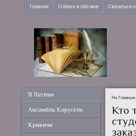
Главная
О блоге и обо мне
Связаться с
В Латвии
На Главную
Кто 
Ансамбль Карусель
студ
Кривичи
зака