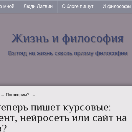
о мной
Люди Латвии
О блоге пишут
И философы 
Жизнь и философия
Взгляд на жизнь сквозь призму философии
←
Поговорим?!
←
теперь пишет курсовые:
ент, нейросеть или сайт на
з?