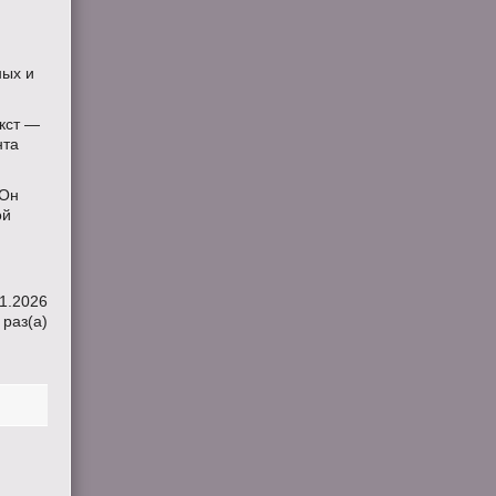
ных и
екст —
нта
 Он
ой
1.2026
 раз(a)