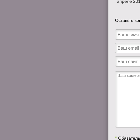
апреле 201
Оставьте ко
*
Обязатель