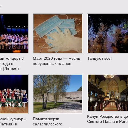
а:
ый концерт 8
Март 2020 года — месяц
Танцуют все!
 года в
порушенных планов
 (Латвия)
Канун Рождества в ц
ской культуры
Памяти жертв
Святого Павла в Риге
Латвия) в
саласпилсского