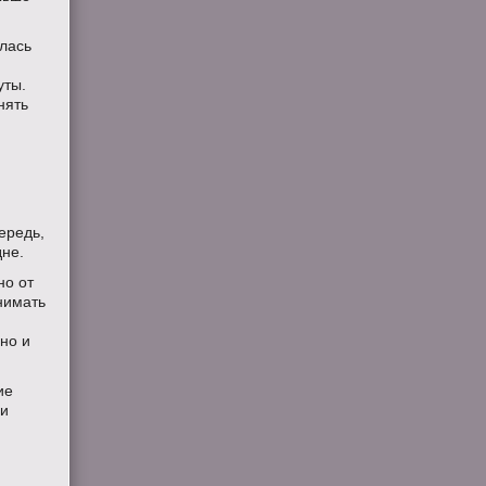
илась
уты.
нять
и
ередь,
дне.
но от
нимать
 но и
ие
ми