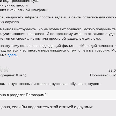
и под требования вуза
я уникальности
ия и финальной шлифовки.
я, нейросеть забрала простые задачи, а сайты остались для слож
ых случаев.
меняют инструменты, но не отменяют главного: можно получить т
олучить знания «на заказ». И по-прежнему именно от самого студе
анет ли он специалистом или просто обладателем диплома.
, на эту тему есть очень подходящий фильм — «Молодой человек».
задуматься и во многом перекликается с тем, о чём мы говорим. М
льме
здесь
.
27.0
Прочитано 832
 среднем: 0 из 5)
си:
искусственный интеллект
,
курсовая
,
обучение
,
студент
ано в разделе:
Поговорим?!
дарна, если Вы поделитесь этой статьей с другими: