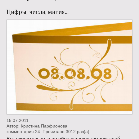
Кинообзор
Цифры, числа, магия…
Книгообзор
Лаконизмы
Логика
Поговорим?!
Риторика
Слово гостям
Философские размышления
Этот огромный мир!
15.07.2011.
Автор:
Кристина Парфионова
Login
комментария 24. Прочитано 3012 раз(a)
Вот удивительно, я по образованию гуманитарий.