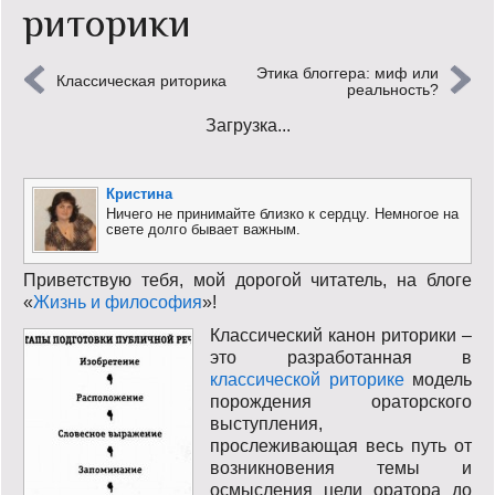
риторики
Кинообзор
Этика блоггера: миф или
Книгообзор
Классическая риторика
реальность?
Загрузка...
Лаконизмы
Логика
Кристина
Ничего не принимайте близко к сердцу. Немногое на
Поговорим?!
свете долго бывает важным.
Риторика
Приветствую тебя, мой дорогой читатель, на блоге
«
Жизнь и философия
»!
Слово гостям
Классический канон риторики –
это разработанная в
Философские размышления
классической риторике
модель
порождения ораторского
Этот огромный мир!
выступления,
прослеживающая весь путь от
Login
возникновения темы и
осмысления цели оратора до