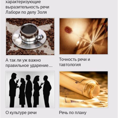
характеризующие
выразительность речи
Лабори по делу Золя
Точность речи и
А так ли уж важно
тавтология
правильное ударение…
О культуре речи
Речь по плану