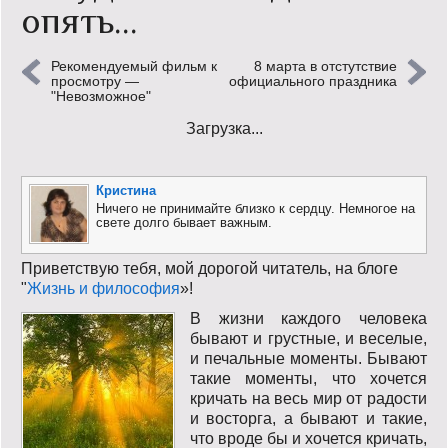
опять…
Кинообзор
Рекомендуемый фильм к
8 марта в отстутствие
Книгообзор
просмотру —
официального праздника
"Невозможное"
Лаконизмы
Загрузка...
Логика
Кристина
Поговорим?!
Ничего не принимайте близко к сердцу. Немногое на
свете долго бывает важным.
Риторика
Приветствую тебя, мой дорогой читатель, на блоге
Слово гостям
"
Жизнь и философия
»!
В жизни каждого человека
Философские размышления
бывают и грустные, и веселые,
и печальные моменты. Бывают
Этот огромный мир!
такие моменты, что хочется
кричать на весь мир от радости
и восторга, а бывают и такие,
Login
что вроде бы и хочется кричать,