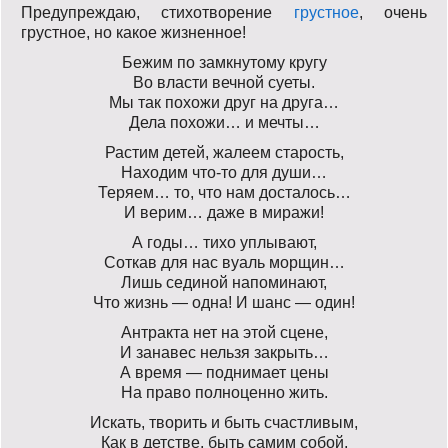
Предупреждаю, стихотворение
грустное
, очень
грустное, но какое жизненное!
Бежим по замкнутому кругу
Во власти вечной суеты.
Мы так похожи друг на друга…
Дела похожи… и мечты…
Растим детей, жалеем старость,
Находим что-то для души…
Теряем… то, что нам досталось…
И верим… даже в миражи!
А годы… тихо уплывают,
Соткав для нас вуаль морщин…
Лишь сединой напоминают,
Что жизнь — одна! И шанс — один!
Антракта нет на этой сцене,
И занавес нельзя закрыть…
А время — поднимает цены
На право полноценно жить.
Искать, творить и быть счастливым,
Как в детстве, быть самим собой,