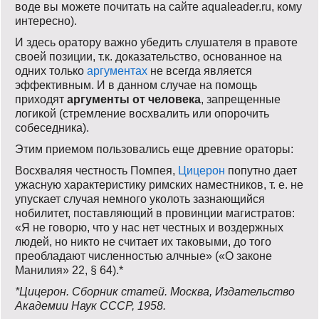
воде вы можете почитать на сайте aqualeader.ru, кому
интересно).
И здесь оратору важно убедить слушателя в правоте
своей позиции, т.к. доказательство, основанное на
одних только
аргументах
не всегда является
эффективным. И в данном случае на помощь
приходят
аргументы от человека
, запрещенные
логикой (стремление восхвалить или опорочить
собеседника).
Этим приемом пользовались еще древние ораторы:
Восхваляя честность Помпея,
Цицерон
попутно дает
ужасную характеристику римских наместников, т. е. не
упускает случая немного уколоть зазнающийся
нобилитет, поставляющий в провинции магистратов:
«Я не говорю, что у нас нет честных и воздержных
людей, но никто не считает их таковыми, до того
преобладают численностью алчные» («О законе
Манилия» 22, § 64).*
*Цицерон. Сборник статей. Москва, Издательство
Академии Наук СССР, 1958.