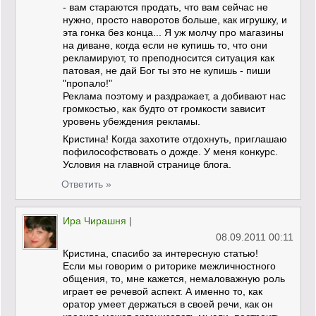
- вам стараются продать, что вам сейчас не
нужно, просто наворотов больше, как игрушку, и
эта гонка без конца... Я уж молчу про магазины
на диване, когда если не купишь то, что они
рекламируют, то преподносится ситуация как
патовая, не дай Бог ты это не купишь - пиши
"пропало!"
Реклама поэтому и раздражает, а добивают нас
громкостью, как будто от громкости зависит
уровень убеждения рекламы.
Кристина! Когда захотите отдохнуть, приглашаю
пофилософствовать о дожде. У меня конкурс.
Условия на главной странице блога.
Ответить »
Ира Чирашня
|
08.09.2011 00:11
Кристина, спасибо за интересную статью!
Если мы говорим о риторике межличностного
общения, то, мне кажется, немаловажную роль
играет ее речевой аспект. А именно то, как
оратор умеет держаться в своей речи, как он