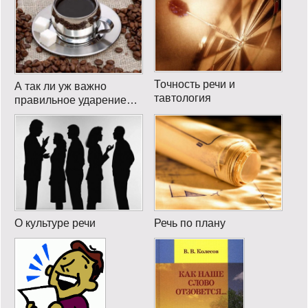
Точность речи и
А так ли уж важно
тавтология
правильное ударение…
О культуре речи
Речь по плану