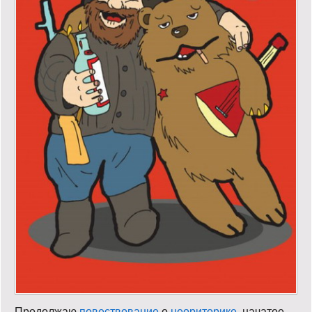
Продолжаю
повествование
о
неориторике
, начатое