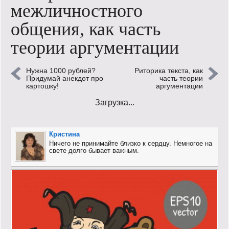
межличностного
Кинообзор
общения, как часть
Книгообзор
теории аргументации
Лаконизмы
Нужна 1000 рублей?
Риторика текста, как
Придумай анекдот про
часть теории
Логика
картошку!
аргументации
Поговорим?!
Загрузка...
Риторика
Кристина
Ничего не принимайте близко к сердцу. Немногое на
Слово гостям
свете долго бывает важным.
Философские размышления
Этот огромный мир!
Login