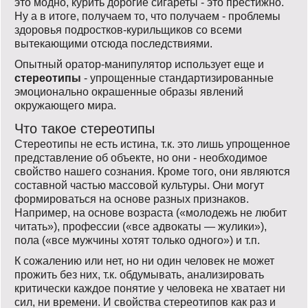
это модно, курить дорогие сигареты - это престижно.
Ну а в итоге, получаем то, что получаем - проблемы
здоровья подростков-курильщиков со всеми
вытекающими отсюда последствиями.
Опытный оратор-манипулятор использует еще и
стереотипы
- упрощенные стандартизированные
эмоционально окрашенные образы явлений
окружающего мира.
Что такое стереотипы
Стереотипы не есть истина, т.к. это лишь упрощенное
представление об объекте, но они - необходимое
свойство нашего сознания. Кроме того, они являются
составной частью массовой культуры. Они могут
формироваться на основе разных признаков.
Например, на основе возраста («молодежь не любит
читать»), профессии («все адвокаты — жулики»),
пола («все мужчины хотят только одного») и т.п.
К сожалению или нет, но ни один человек не может
прожить без них, т.к. обдумывать, анализировать
критически каждое понятие у человека не хватает ни
сил, ни времени. И свойства стереотипов как раз и