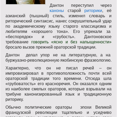
Дантон переступил через
каноны
старой
риторики
, её
азианский (пышный) стиль, изменил словарь и
риторический синтаксис, нанес сокрушительный удар
по академическому языку старого классицизма и
любителям «хорошего тона». Его упрекали за
«беспорядок» и «грубость». Дантоновское
требование
говорить «ясно и без напыщенности»
бросало вызов прежней ораторской традиции.
Дантон делал упор не на литературную, а на
буржуазно-революционную якобинскую фразеологию.
Характерно, что он не писал речей – он
импровизировал в противоположность почти всей
ораторской традиции того времени. Отсюда шла
«грубоватость» его красноречия. Он оказался одним
из наиболее смелых ораторов, которые взрывали на
трибуне канонизированный язык и традиционную
риторику.
Обычно политические ораторы эпохи Великой
французской революции тщательно и усидчиво