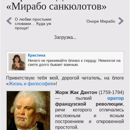
«Мирабо санкюлотов»
Кинообзор
О любви простыми
Книгообзор
Оноре Мирабо
словами… Куда уж
проще!
Лаконизмы
Загрузка...
Логика
Кристина
Поговорим?!
Ничего не принимайте близко к сердцу. Немногое на
свете долго бывает важным.
Риторика
Приветствую тебя мой, дорогой читатель, на блоге
Слово гостям
«
Жизнь и философия
»!
Жорж Жак Дантон
(1759-1794)
Философские размышления
— пылкий
оратор
французской революции
,
Этот огромный мир!
речи которого отличались
несложным и ясным
построением и откровенной
Login
простотой.