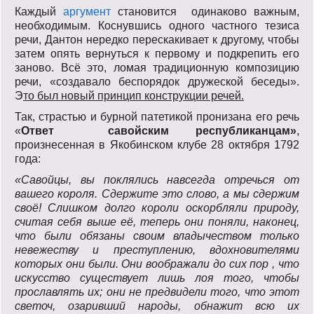
Каждый
аргумент
становится одинаково важным,
необходимым. Коснувшись одного частного тезиса
речи, Дантон нередко перескакивает к другому, чтобы
затем опять вернуться к первому и подкрепить его
заново. Всё это, ломая традиционную композицию
речи, «создавало беспорядок дружеской беседы».
Э
то был новый принцип конструкции речей.
Так, страстью и бурной патетикой пронизана его речь
«
Ответ савойским республиканцам»
,
произнесенная в Якобинском клубе 28 октября 1792
года:
«Савойцы, вы поклялись навсегда отречься от
вашего короля. Сдержите это слово, а мы сдержим
своё! Слишком долго короли оскорбляли природу,
считая себя выше её, теперь они поняли, наконец,
что были обязаны своим владычеством только
невежеству и преступлению, вдохновителями
которых они были. Они воображали до сих пор , что
искусство существует лишь лоя того, чтобы
прославлять их; они не предвидели того, что этот
светоч, озаривший народы, обнажит всю их