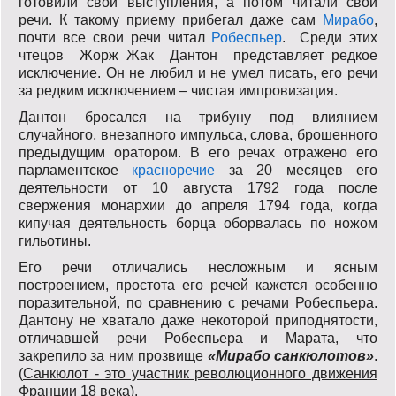
готовили свои выступления, а потом читали свои
речи. К такому приему прибегал даже сам
Мирабо
,
почти все свои речи читал
Робеспьер
. Среди этих
чтецов Жорж Жак Дантон представляет редкое
исключение. Он не любил и не умел писать, его речи
за редким исключением – чистая импровизация.
Дантон бросался на трибуну под влиянием
случайного, внезапного импульса, слова, брошенного
предыдущим оратором. В его речах отражено его
парламентское
красноречие
за 20 месяцев его
деятельности от 10 августа 1792 года после
свержения монархии до апреля 1794 года, когда
кипучая деятельность борца оборвалась по ножом
гильотины.
Его речи отличались несложным и ясным
построением, простота его речей кажется особенно
поразительной, по сравнению с речами Робеспьера.
Дантону не хватало даже некоторой приподнятости,
отличавшей речи Робеспьера и Марата, что
закрепило за ним прозвище
«Мирабо санкюлотов»
.
(
Санкюлот - это участник революционного движения
Франции 18 века
).