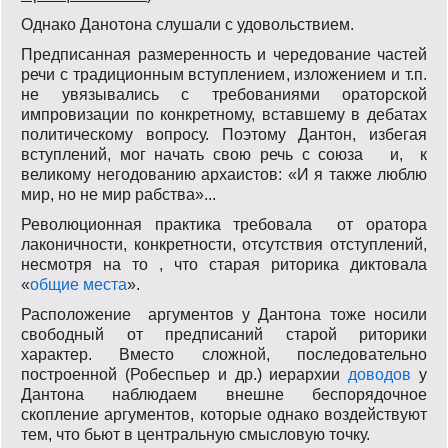
Однако Данотона слушали с удовольствием.
Предписанная размеренность и чередование частей
речи с традиционным вступлением, изложением и т.п.
не увязывались с требованиями ораторской
импровизации по конкретному, вставшему в дебатах
политическому вопросу. Поэтому Дантон, избегая
вступлений, мог начать свою речь с союза и, к
великому негодованию архаистов: «И я также люблю
мир, но не мир рабства»...
Революционная практика требовала от оратора
лаконичности, конкретности, отсутствия отступлений,
несмотря на то , что старая риторика диктовала
«
общие места
».
Расположение аргументов у Дантона тоже носили
свободный от предписаний старой риторики
характер. Вместо сложной, последовательно
построенной (Робеспьер и др.) иерархии
доводов
у
Дантона наблюдаем внешне беспорядочное
скопление аргументов, которые однако воздействуют
тем, что бьют в центральную смысловую точку.