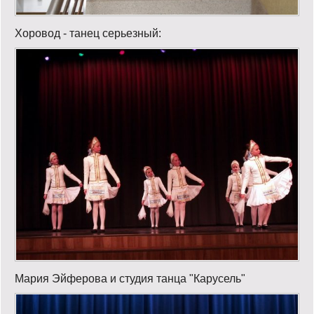
Хоровод - танец серьезный:
Мария Эйферова и студия танца "Карусель"