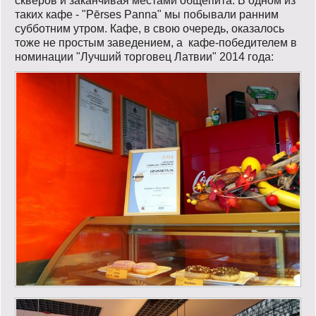
скверов и заканчивая местами общепита. В одном из
таких кафе - "Pērses Panna" мы побывали ранним
субботним утром. Кафе, в свою очередь, оказалось
тоже не простым заведением, а кафе-победителем в
номинации "Лучший торговец Латвии" 2014 года: