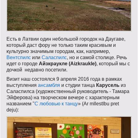
Есть в Латвии один небольшой городок на Даугаве,
который даст фору не только таким красивым и
культурно значимым городам, как, например,
Вентспилс
или
Саласпилс
, но и самой столице. Речь
идет о городе
Айзкраукле (Aizkraukle)
, который мы с
дочкой недавно посетили.
Визит наш состоялся 9 апреля 2016 года в рамках
выступления
ансамбля
и студии танца
Карусель
из
Саласпилса (художественный руководитель - Тамара
Эйферова) на творческом вечере с характерным
названием "
С любовью к танцу
» (Ar mīlestību pret
deju):