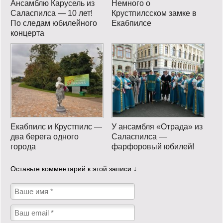
Ансамблю Карусель из
Немного о
Саласпилса — 10 лет!
Крустпилсском замке в
По следам юбилейного
Екабпилсе
концерта
Екабпилс и Крустпилс —
У ансамбля «Отрада» из
два берега одного
Саласпилса —
города
фарфоровый юбилей!
Оставьте комментарий к этой записи ↓