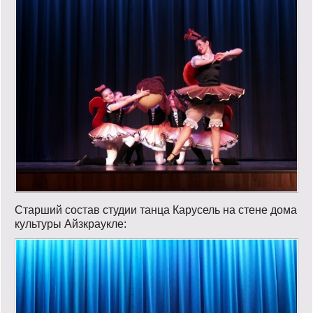
Старший состав студии танца Карусель на стене дома
культуры Айзкраукле: