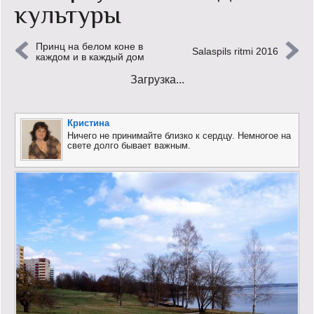
культуры
Кинообзор
Принц на белом коне в
Книгообзор
Salaspils ritmi 2016
каждом и в каждый дом
Загрузка...
Лаконизмы
Логика
Кристина
Ничего не принимайте близко к сердцу. Немногое на
Поговорим?!
свете долго бывает важным.
Риторика
Слово гостям
Философские размышления
Этот огромный мир!
Login