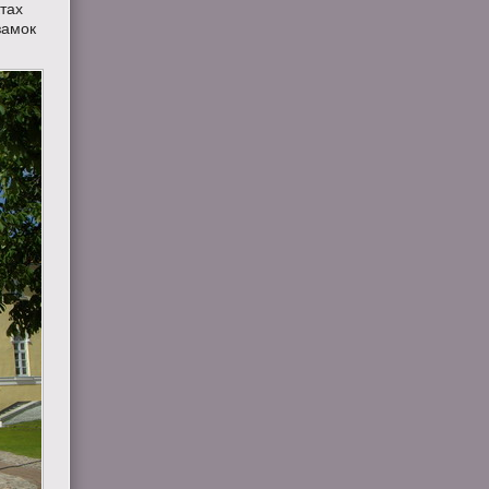
тах
замок