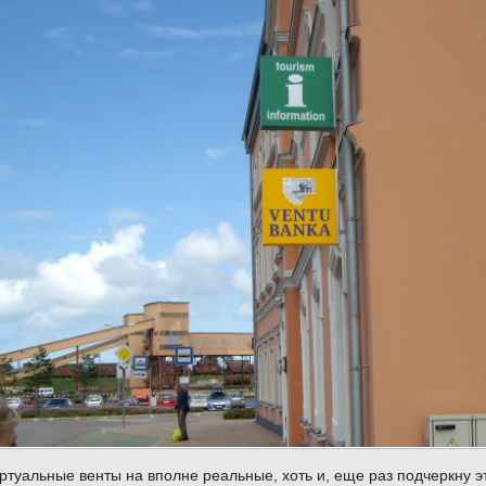
туальные венты на вполне реальные, хоть и, еще раз подчеркну э