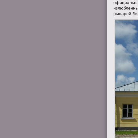
официальная
излюбленных
рыцарей Ли