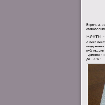
Впрочем, с
становления
Венты -
А пока пока
подкреплена
публикации 
туристов и 
до 100% :