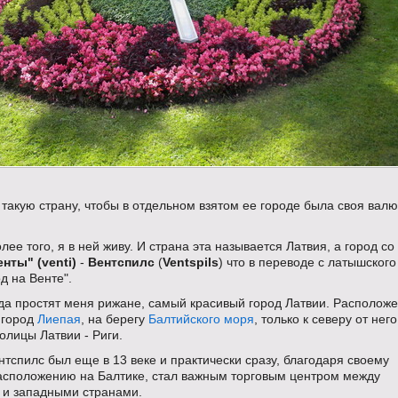
 такую страну, чтобы в отдельном взятом ее городе была своя вал
олее того, я в ней живу. И страна эта называется Латвия, а город со
енты" (venti)
-
Вентспилс
(
Ventspils
) что в переводе с латышского
од на Венте".
да простят меня рижане, самый красивый город Латвии. Расположе
и город
Лиепая
, на берегу
Балтийского моря
, только к северу от него
олицы Латвии - Риги.
тспилс был еще в 13 веке и практически сразу, благодаря своему
асположению на Балтике, стал важным торговым центром между
 и западными странами.