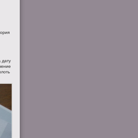
тория
а дату
ечение
плоть