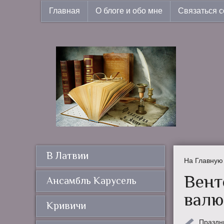
Главная
О блоге и обо мне
Связаться с
В Латвии
На Главную
Вент
Ансамбль Карусель
валю
Кривичи
Праздн