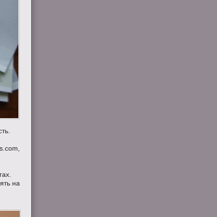
сть.
s.com,
гах.
ять на