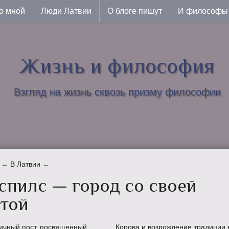
о мной
Люди Латвии
О блоге пишут
И философы 
Жизнь и философия
Взгляд на жизнь сквозь призму философии
←
В Латвии
←
спилс — город со своей
той
ичный пост, посвященный
Корова и возрождение традиции 