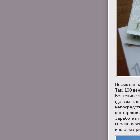
Несмотря на
Так, 100 ве
Вентспилсск
где вам, к 
непосредст
фотографии 
Заработав т
вполне ося
информацион