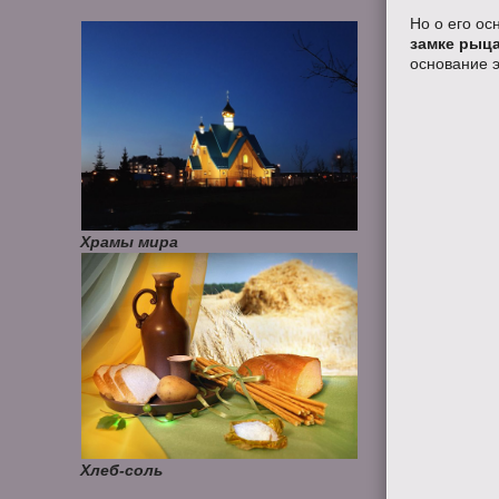
Но о его ос
замке рыц
основание э
Храмы мира
Хлеб-соль