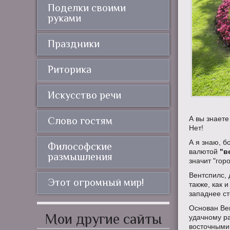
Поделки своими
руками
Праздники
Риторика
Искусство речи
А вы знаете
Слово гостям
Нет!
А я знаю, б
Философские
валютой
"в
размышления
значит "гор
Вентспилс, 
Этот огромный мир!
также, как 
западнее ст
Основан Вен
Мои другие сайты
удачному р
восточными