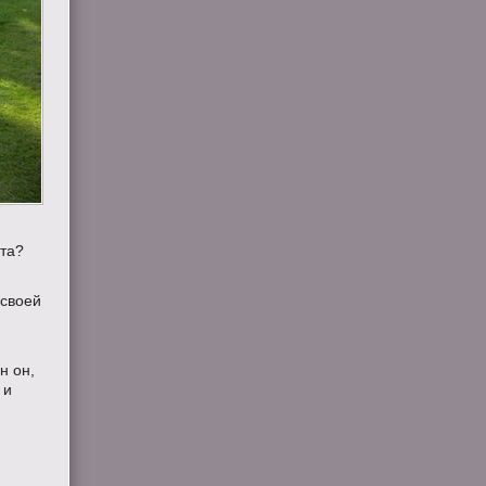
юта?
 своей
н он,
 и