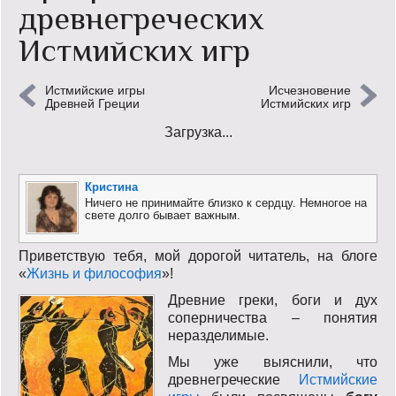
древнегреческих
Кинообзор
Истмийских игр
Книгообзор
Истмийские игры
Исчезновение
Лаконизмы
Древней Греции
Истмийских игр
Загрузка...
Логика
Поговорим?!
Кристина
Ничего не принимайте близко к сердцу. Немногое на
Риторика
свете долго бывает важным.
Слово гостям
Приветствую тебя, мой дорогой читатель, на блоге
«
Жизнь и философия
»!
Философские размышления
Древние греки, боги и дух
соперничества – понятия
Этот огромный мир!
неразделимые.
Мы уже выяснили, что
Login
древнегреческие
Истмийские