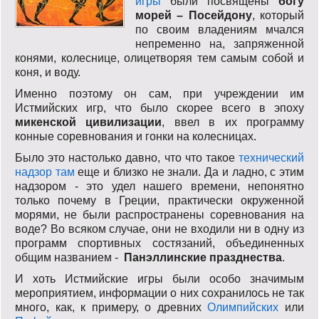
игры
были посвящены
богу
морей – Посейдону
, который
по своим владениям мчался
непременно на, запряженной
конями, колеснице, олицетворяя тем самым собой и
коня, и воду.
Именно поэтому он сам, при учреждении им
Истмийских игр, что было скорее всего в эпоху
микенской цивилизации
, ввел в их программу
конные соревнования и гонки на колесницах.
Было это настолько давно, что что такое
технический
надзор там
еще и близко не знали. Да и ладно, с этим
надзором - это удел нашего времени, непонятно
только почему в Греции, практически окруженной
морями, не были распространены соревнования на
воде? Во всяком случае, они не входили ни в одну из
программ спортивных состязаний, объединенных
общим названием -
Панэллинские празднества
.
И хоть Истмийские игры были особо значимым
мероприятием, информации о них сохранилось не так
много, как, к примеру, о древних
Олимпийских
или