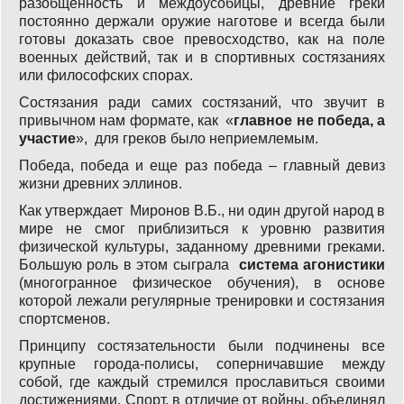
разобщенность и междоусобицы, древние греки
постоянно держали оружие наготове и всегда были
готовы доказать свое превосходство, как на поле
военных действий, так и в спортивных состязаниях
или философских спорах.
Состязания ради самих состязаний, что звучит в
привычном нам формате, как «
главное не победа, а
участие
», для греков было неприемлемым.
Победа, победа и еще раз победа – главный девиз
жизни древних эллинов.
Как утверждает Миронов В.Б., ни один другой народ в
мире не смог приблизиться к уровню развития
физической культуры, заданному древними греками.
Большую роль в этом сыграла
система агонистики
(многогранное физическое обучения), в основе
которой лежали регулярные тренировки и состязания
спортсменов.
Принципу состязательности были подчинены все
крупные города-полисы, соперничавшие между
собой, где каждый стремился прославиться своими
достижениями. Спорт, в отличие от войны, объединял