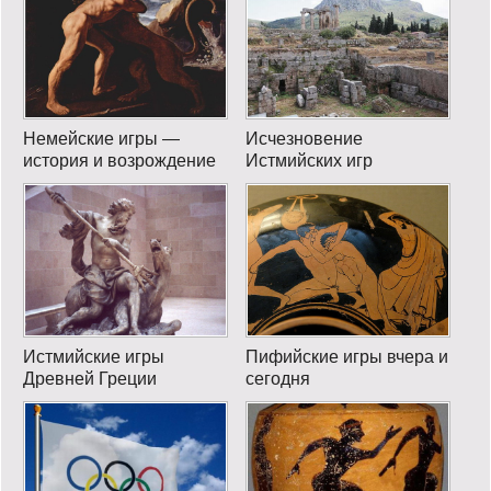
Немейские игры —
Исчезновение
история и возрождение
Истмийских игр
Истмийские игры
Пифийские игры вчера и
Древней Греции
сегодня