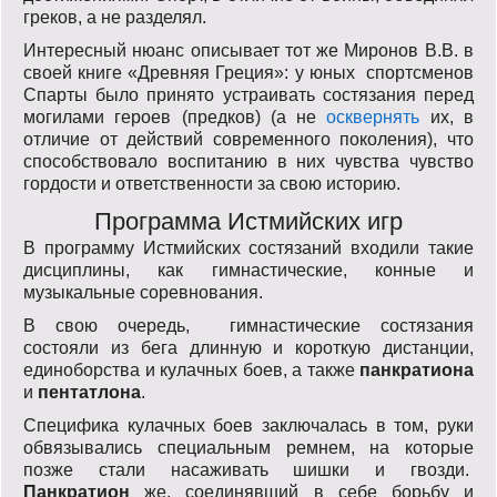
греков, а не разделял.
Интересный нюанс описывает тот же Миронов В.В. в
своей книге «Древняя Греция»: у юных спортсменов
Спарты было принято устраивать состязания перед
могилами героев (предков) (а не
осквернять
их, в
отличие от действий современного поколения), что
способствовало воспитанию в них чувства чувство
гордости и ответственности за свою историю.
Программа Истмийских игр
В программу Истмийских состязаний входили такие
дисциплины, как гимнастические, конные и
музыкальные соревнования.
В свою очередь, гимнастические состязания
состояли из бега длинную и короткую дистанции,
единоборства и кулачных боев, а также
панкратиона
и
пентатлона
.
Специфика кулачных боев заключалась в том, руки
обвязывались специальным ремнем, на которые
позже стали насаживать шишки и гвозди.
Панкратион
же, соединявший в себе борьбу и