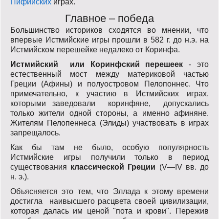
Пифийских
играх.
Главное – победа
Большинство историков сходятся во мнении, что
впервые Истмийские игры прошли в 582 г. до н.э. на
Истмийском перешейке недалеко от Коринфа.
Истмийский или Коринфский перешеек
- это
естественный мост между материковой частью
Греции (Афины) и полуостровом Пелопоннес. Что
примечательно, к участию в Истмийских играх,
которыми заведовали коринфяне, допускались
только жители одной стороны, а именно афиняне.
Жителям Пелопеннеса (Элиды) участвовать в играх
запрещалось.
Как бы там не было, особую популярность
Истмийские игры получили только в период
существования
классической Греции
(V—IV вв. до
н. э.).
Объясняется это тем, что Эллада к этому времени
достигла наивысшего расцвета своей цивилизации,
которая далась им ценой "пота и крови". Пережив