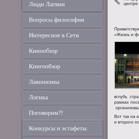
Люди Латвии
центре
Вопросы философии
Приветствую
Интересное в Сети
«Жизнь и ф
Кинообзор
Книгообзор
Лаконизмы
Логика
вглубь стр
рамках пос
организовал
Поговорим?!
Вот так на 
и второго п
Конкурсы и эстафеты