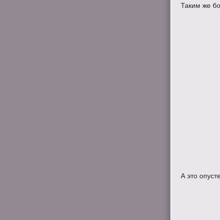
Таким же б
А это опуст