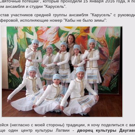
Святочные потешки", которые проходили 15 января 2016 года, я п
ом ансамбля и студии "Карусель".
став участников средней группы ансамбля "Карусель" с руковод
феровой, исполняющие номер "Кабы не было зимы":
йся (негласно с моей стороны) традиции, я хочу поделиться с ва
еще один центр культуры Латвии -
дворец культуры Даугав