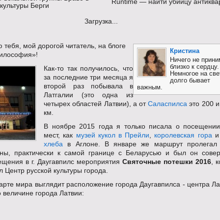
Runtime — найти убийцу антиква
 культуры Берги
Загрузка...
 тебя, мой дорогой читатель, на блоге
Кристина
илософия»!
Ничего не прини
близко к сердцу.
Как-то так получилось, что
Немногое на све
за последние три месяца я
долго бывает
второй раз побывала в
важным.
Латгалии (это одна из
четырех областей Латвии), а от
Саласпилса
это 200 и
км.
В ноябре 2015 года я только писала о посещении
мест, как
музей кукол в Прейли
,
королевская гора
хлеба
в Аглоне. В январе же маршрут пролегал
аны, практически к самой границе с Беларусью и был он сове
ещения в г. Даугавпилс мероприятия
Святочные потешки 2016
, 
 Центр русской культуры города.
карте мира выглядит расположение города Даугавпилса - центра Л
о величине города Латвии: