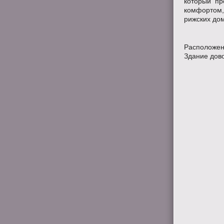
который пр
комфортом,
рижских дом
Расположен 
Здание дово