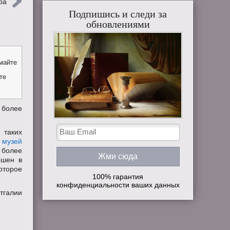
ра
Подпишись и следи за
обновлениями
майте
те
 более
 таких
и
музей
 более
ршен в
которое
100% гарантия
конфиденциальности ваших данных
атгалии