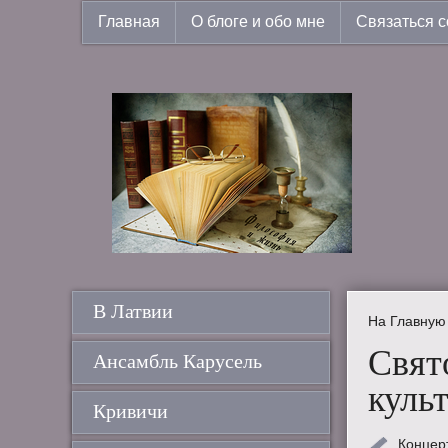
Главная
О блоге и обо мне
Связаться с
В Латвии
На Главную
Свят
Ансамбль Карусель
куль
Кривичи
Концер