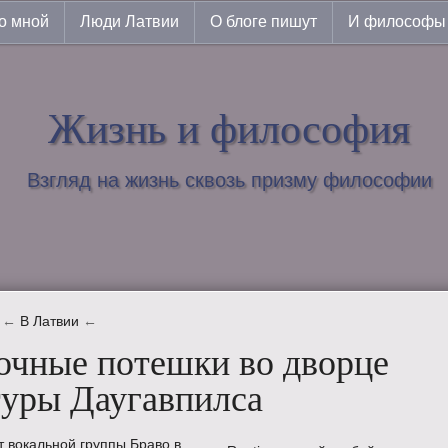
о мной
Люди Латвии
О блоге пишут
И философы 
Жизнь и философия
Взгляд на жизнь сквозь призму философии
←
В Латвии
←
очные потешки во дворце
туры Даугавпилса
т вокальной группы Браво в