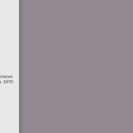
гласно
а 1070