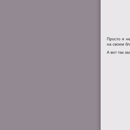
Просто я н
на своем бл
А вот так з