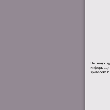
Не надо ду
информации
зрителей! И