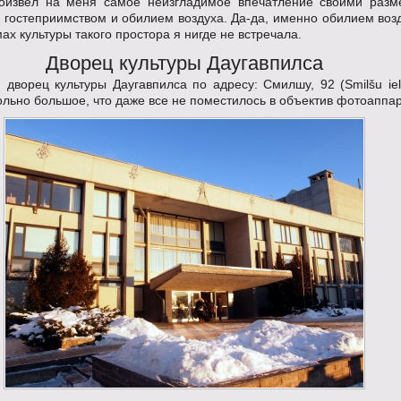
оизвел на меня самое неизгладимое впечатление своими разм
 гостеприимством и обилием воздуха. Да-да, именно обилием возд
ах культуры такого простора я нигде не встречала.
Дворец культуры Даугавпилса
дворец культуры Даугавпилса по адресу: Смилшу, 92 (Smilšu iela
льно большое, что даже все не поместилось в объектив фотоаппар