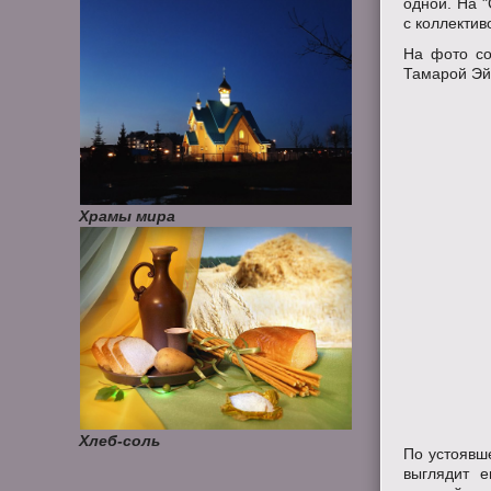
одной. На "
с коллектив
На фото со
Тамарой Эй
Храмы мира
Хлеб-соль
По устоявше
выглядит 