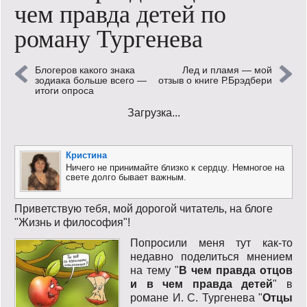
чем правда детей по
Кинообзор
роману Тургенева
Книгообзор
Блогеров какого знака
Лед и пламя — мой
Лаконизмы
зодиака больше всего —
отзыв о книге Р.Брэдбери
итоги опроса
Логика
Загрузка...
Поговорим?!
Кристина
Риторика
Ничего не принимайте близко к сердцу. Немногое на
свете долго бывает важным.
Слово гостям
Приветствую тебя, мой дорогой читатель, на блоге
"Жизнь и философия"!
Философские размышления
Попросили меня тут как-то
Этот огромный мир!
недавно поделиться мнением
на тему "
В чем правда отцов
и в чем правда детей
" в
Login
романе И. С. Тургенева "
Отцы