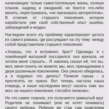
начинающее только самостоятельную жизнь, полную
планов, надежд и ожиданий, не боится что-либо
менять, перестраивать, «не признавать авторитетов».
В отличие от старшего поколения, которое
наработало уже свой собственный опыт ошибок,
заблуждений и неудач.
Нагляднее всего эту проблему характеризует цитата
из самого романа, где рассуждают на эту тему между
собой представители старшего поколения:
«Знаешь, что я вспомнил, брат? Однажды я с
покойницей матушкой поссорился: она кричала, не
хотела меня слушать... Я наконец сказал ей, что вы,
мол, меня понять не можете; мы, мол, принадлежим к
двум различным поколениям. Она ужасно обиделась,
а я подумал: что делать? Пилюля горька - а
проглотить ее нужно. Вот теперь настала наша
очередь, и наши наследники могут сказать нам: вы
мол, не нашего поколения, глотайте пилюлю».
Но что самое главное, это получается замкнутый круг.
Родители не понимают (или не хотят понимать)
своего ребенка. Ребенок же став сам родителем