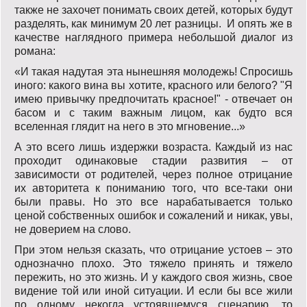
также не захочет понимать своих детей, которых будут
разделять, как минимум 20 лет разницы. И опять же в
качестве наглядного примера небольшой диалог из
романа:
«И такая надутая эта нынешняя молодежь! Спросишь
иного: какого вина вы хотите, красного или белого? "Я
имею привычку предпочитать красное!" - отвечает он
басом и с таким важным лицом, как будто вся
вселенная глядит на него в это мгновение...»
А это всего лишь издержки возраста. Каждый из нас
проходит одинаковые стадии развития – от
зависимости от родителей, через полное отрицание
их авторитета к пониманию того, что все-таки они
были правы. Но это все нарабатывается только
ценой собственных ошибок и сожалений и никак, увы,
не доверием на слово.
При этом нельзя сказать, что отрицание устоев – это
однозначно плохо. Это тяжело принять и тяжело
пережить, но это жизнь. И у каждого своя жизнь, свое
видение той или иной ситуации. И если бы все жили
по одному некогда устоявшемуся сценарию, то