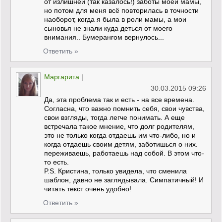
от излишней (так казалось!) заботы моей мамы,
но потом для меня всё повторилась в точности
наоборот, когда я была в роли мамы, а мои
сыновья не знали куда деться от моего
внимания.. Бумерангом вернулось...
Ответить »
Маргарита
|
30.03.2015 09:26
Да, эта проблема так и есть - на все времена.
Согласна, что важно помнить себя, свои чувства,
свои взгляды, тогда легче понимать. А еще
встречала такое мнение, что долг родителям,
это не только когда отдаешь им что-либо, но и
когда отдаешь своим детям, заботишься о них.
переживаешь, работаешь над собой. В этом что-
то есть.
P.S. Кристина, только увидела, что сменила
шаблон, давно не заглядывала. Симпатичный! И
читать текст очень удобно!
Ответить »