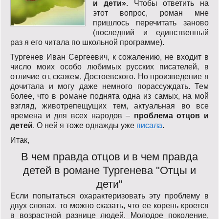
и дети»
. Чтобы ответить на
этот вопрос, роман мне
пришлось перечитать заново
(последний и единственный
раз я его читала по школьной программе).
Тургенев Иван Сергеевич, к сожалению, не входит в
число моих особо любимых русских писателей, в
отличие от, скажем, Достоевского. Но произведение я
дочитала и могу даже немного порассуждать. Тем
более, что в романе поднята одна из самых, на мой
взгляд, животрепещущих тем, актуальная во все
времена и для всех народов –
проблема отцов и
детей
. О ней я тоже однажды уже
писала
.
Итак,
В чем правда отцов и в чем правда
детей в романе Тургенева "Отцы и
дети"
Если попытаться охарактеризовать эту проблему в
двух словах, то можно сказать, что ее корень кроется
в возрастной разнице людей. Молодое поколение,