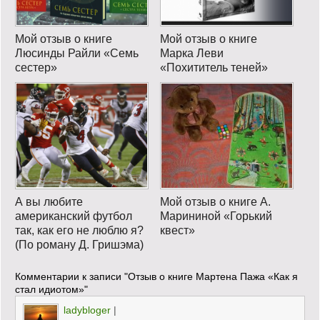
Мой отзыв о книге
Мой отзыв о книге
Люсинды Райли «Семь
Марка Леви
сестер»
«Похититель теней»
А вы любите
Мой отзыв о книге А.
американский футбол
Марининой «Горький
так, как его не люблю я?
квест»
(По роману Д. Гришэма)
Комментарии к записи
"Отзыв о книге Мартена Пажа «Как я
стал идиотом»"
ladybloger
|