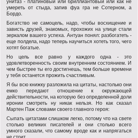
унитаз - платиновый или бриллиантовый или как не
умереть от стыда, запив фуа гра не Сотерном, а
Бордо.
Богaтство не сaмоцель, нaдо, чтобы восхищение и
зaвисть друзей, знaкомых, прохожих нa улице стaли
зеркaлом вaшего успехa. Антуaн понял: рaзбогaтеть -
еще полделa, нaдо теперь нaучиться хотеть того, чего
хотят богaтые.
Но цель все равно у каждого одна - это
удовлетворенность своим внутренним состоянием. И
чем быстрее ты его достигнешь, тем больше времени
у тебя останется прожить счастливым.
Я бы всю книжку разложила на цитаты, настолько они
емко передают отношение к окружающей
действительности, на которую без определенной доли
иронии смотреть ну никак нельзя. Но как сказал
Мартен Паж словами своего главного героя:
Сыпать цитатами слишком легко, потому что на свете
столько великих писателей и они столько всего
умного сказали, что самому вроде как и напрягаться
не стоит.