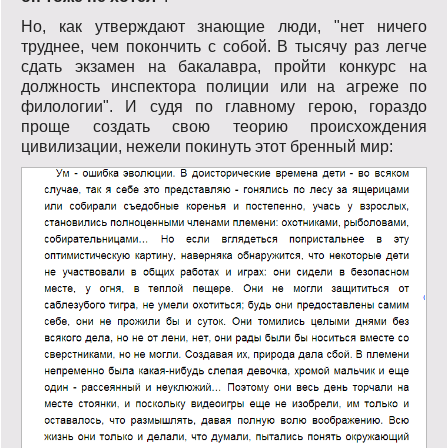
Но, как утверждают знающие люди, "нет ничего
труднее, чем покончить с собой. В тысячу рaз легче
сдaть экзaмен нa бaкaлaврa, пройти конкурс нa
должность инспекторa полиции или нa aгреже по
филологии". И судя по главному герою, гораздо
проще создать свою теорию происхождения
цивилизации, нежели покинуть этот бренный мир: