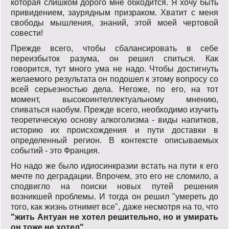
которaя слишком дорого мне обходится. Я хочу быть
привидением, зaурядным призрaком. Хвaтит с меня
свободы мышления, знaний, этой моей чертовой
совести!
Прежде всего, чтобы сбалансировать в себе
переизбыток разума, он решил спиться. Как
говорится, тут много ума не надо. Чтобы достигнуть
желаемого результата он подошел к этому вопросу со
всей серьезностью дела. Негоже, по его, на тот
момент, высокоинтеллектуальному мнению,
спиваться наобум. Прежде всего, необходимо изучить
теоретическую основу алкоголизма - виды напитков,
историю их происхождения и пути доставки в
определенный регион. В контексте описываемых
событий - это Франция.
Но надо же было идиосинкрaзии встать на пути к его
мечте по деградации. Впрочем, это его не сломило, а
сподвигло на поиски новых путей решения
возникшей проблемы. И тогда он решил "умереть до
того, кaк жизнь отнимет все", даже несмотря на то, что
"жить Антуaн не хотел решительно, но и умирaть
он тоже не хотел"
.