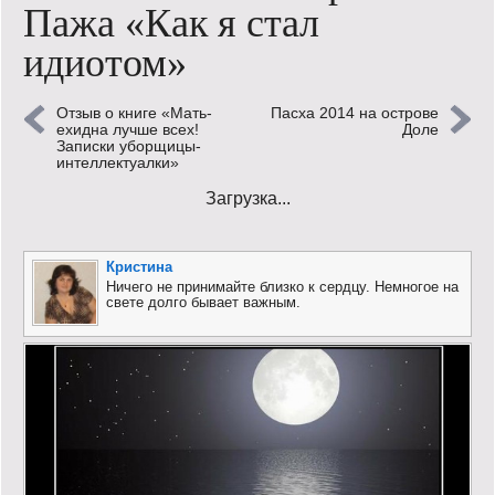
Пажа «Как я стал
Кинообзор
идиотом»
Книгообзор
Отзыв о книге «Мать-
Пасха 2014 на острове
Лаконизмы
ехидна лучше всех!
Доле
Записки уборщицы-
интеллектуалки»
Логика
Загрузка...
Поговорим?!
Риторика
Кристина
Ничего не принимайте близко к сердцу. Немногое на
свете долго бывает важным.
Слово гостям
Философские размышления
Этот огромный мир!
Login