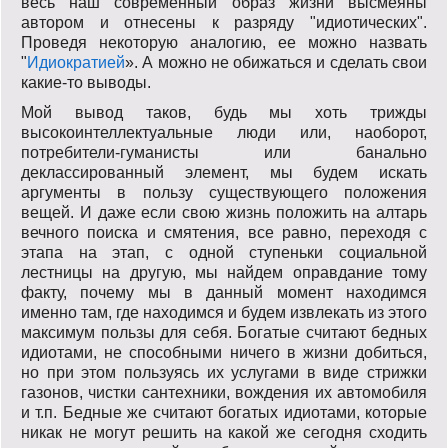
весь наш современный образ жизни высмеяны
автором и отнесены к разряду "идиотических".
Проведя некоторую аналогию, ее можно назвать
"
Идиократией
». А можно не обижаться и сделать свои
какие-то выводы.
Мой вывод таков, будь мы хоть трижды
высокоинтеллектуальные люди или, наоборот,
потребители-гуманисты или банально
деклассированный элемент, мы будем искать
аргументы в пользу существующего положения
вещей. И даже если свою жизнь положить на алтарь
вечного поиска и смятения, все равно, переходя с
этапа на этап, с одной ступеньки социальной
лестницы на другую, мы найдем оправдание тому
факту, почему мы в данный момент находимся
именно там, где находимся и будем извлекать из этого
максимум пользы для себя. Богатые считают бедных
идиотами, не способными ничего в жизни добиться,
но при этом пользуясь их услугами в виде стрижки
газонов, чистки сантехники, вождения их автомобиля
и т.п. Бедные же считают богатых идиотами, которые
никак не могут решить на какой же сегодня сходить