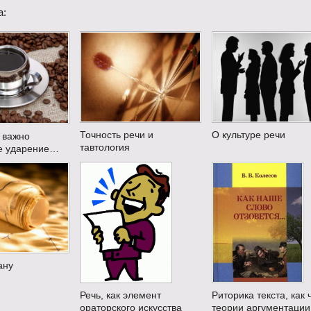
а:
Точность речи и
О культуре речи
ж важно
тавтология
е ударение…
ану
Риторика текста, как 
Речь, как элемент
теории аргументации
ораторского искусства