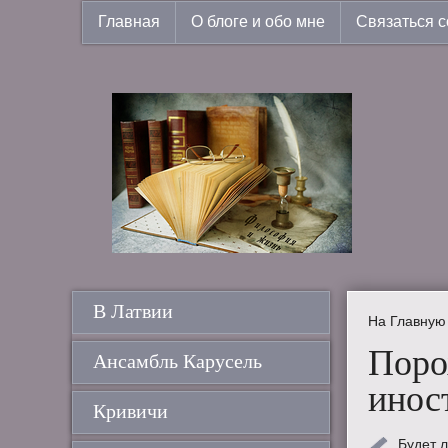
Главная
О блоге и обо мне
Связаться с
В Латвии
На Главную
Поро
Ансамбль Карусель
инос
Кривичи
Будет 