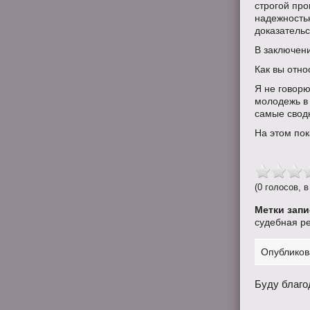
строгой про
надежностью
доказатель
В заключени
Как вы отно
Я не говорю
молодежь в 
самые сводк
На этом пока
(0 голосов, в
Метки запи
судебная р
Опубликов
Буду благо