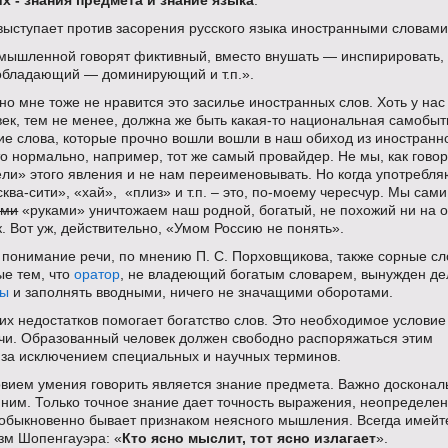
х - знания предмета и знание языка
.
выступает против засорения русского языка иностранными словами
мышленной говорят фиктивный, вместо внушать — инспирировать,
обладающий — доминирующий и т.п.».
чно мне тоже не нравится это засилье иностранных слов. Хоть у нас
век, тем не менее, должна же быть какая-то национальная самобыт
кие слова, которые прочно вошли вошли в наш обиход из иностранн
то нормально, например, тот же самый провайдер. Не мы, как говор
ли» этого явления и не нам переименовывать. Но когда употребля
ва-сити», «хай», «плиз» и т.п. – это, по-моему чересчур. Мы сами
ами
«руками» уничтожаем наш родной, богатый, не похожий ни на 
к. Вот уж, действительно, «Умом Россию не понять».
 понимание речи, по мнению П. С. Порховщикова, также сорные сл
е тем, что
оратор
, не владеющий богатым словарем, вынужден де
зы
и заполнять вводными, ничего не значащими оборотами.
их недостатков помогает богатство слов. Это необходимое условие
чи. Образованный человек должен свободно распоряжаться этим
, за исключением специальных и научных терминов.
овием умения говорить является знание предмета. Важно досконал
 ним. Только точное знание дает точность выражения, неопределе
обыкновенно бывает признаком неясного мышления. Всегда имейт
зм Шопенгауэра: «
Кто ясно мыслит, тот ясно излагает
».