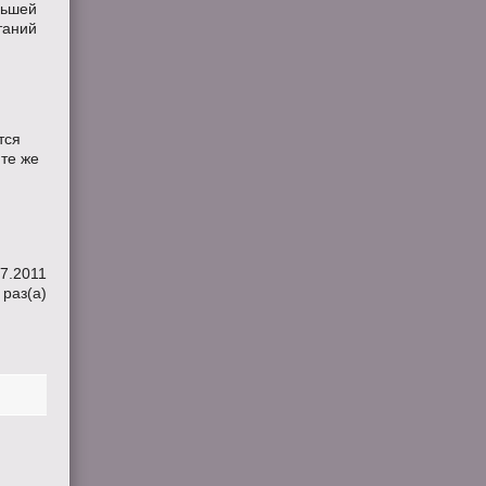
льшей
таний
тся
 те же
07.2011
раз(a)