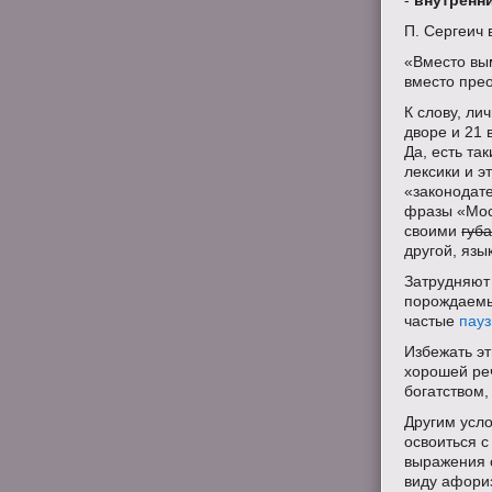
-
внутренни
П. Сергеич 
«Вместо вы
вместо пре
К слову, ли
дворе и 21 
Да, есть та
лексики и э
«законодате
фразы «Моск
своими
губ
другой, язы
Затрудняют
порождаемы
частые
пау
Избежать эт
хорошей ре
богатством
Другим усл
освоиться с
выражения 
виду афори