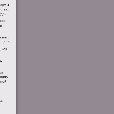
формы
ства,
уде».
ции,
 и
азом,
ращена.
 как
у,
ки
енцию
ьной
ь,