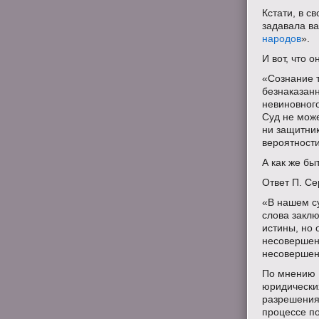
Кстати, в с
задавала ва
народов
».
И вот, что о
«Сознание 
безнаказанн
невиновног
Суд не може
ни защитник
вероятности
А как же бы
Ответ П. С
«В нашем су
слова заклю
истины, но 
несовершен
несовершен
По мнению Г
юридически
разрешения
процессе п