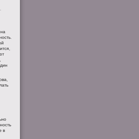
.
 на
ность.
ой
ится,
ют
,
один
ова,
лать
ьно
нность
е в