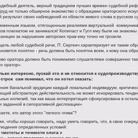
удебный деятель, верный традициям лучших времен судебной ре
труд не только обширное знакомство с образцами ораторского искус
й результат своих наблюдений из области живого слова в русском с
ременным языком, отягощенным реалиями виртуальной коммуника
в плагиатом не занимался! Копипаст и Гугл ему были не знакомы
нкции за нарушение авторских прав ему точно не грозили.
ель любой судебной речи, П. Сергеич характеризует ее таким обр
ановится понятно - речь должна быть понятна всем, к кому она об
ово оратора должно быть понимаемо слушателями совершенно так,
о оратор».
лько интересно, пускай это и не относится к судопроизводств
 строк сам понимал, что он хотел сказать:
рения банальной эрудиции каждый локальный индивидуум, критичес
ющий абстрактную действительность не может игнорировать тенд
ьных иллюзий, так как ваша интерпретация сфокусирована в остал
и заданной в сипоративной дислокации»
аете, кто автор этого "легкого чтива"?
мя, чтобы хорошо говорить, надо уметь говорить, что, в свою очеред
блюдения определенных условий:
 чистоты и точности слога
и