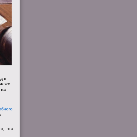
д в
он же
 на
ебного
о
я, что