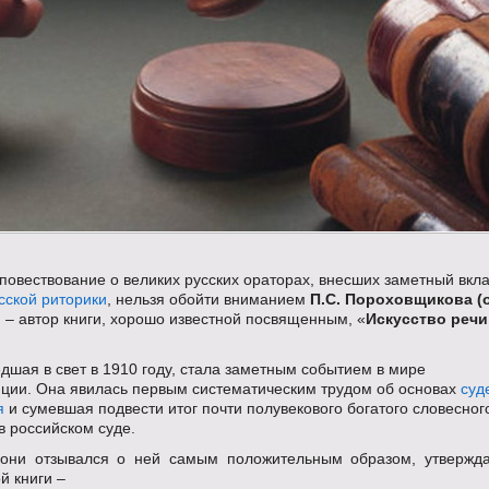
овествование о великих русских ораторах, внесших заметный вкла
сской риторики
, нельзя обойти вниманием
П.С. Пороховщикова (
)
– автор книги, хорошо известной посвященным, «
Искусство речи
дшая в свет в 1910 году, стала заметным событием в мире
ции. Она явилась первым систематическим трудом об основах
суд
я
и сумевшая подвести итог почти полувекового богатого словесног
в российском суде.
они отзывался о ней самым положительным образом, утвержда
й книги –