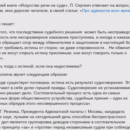
воей книге «Искусство речи на суде», П. Сергеич отвечает на вопрос,
м, мои дорогие читатели, в своей статье: «
Про адвокатов всех вре
н пишет:
того, что последствием судебного решения может быть несправед
ость или несоразмерное наказание преступника, а иногда и наказ
о обращает спор между обвинителем и защитником в настоящий бой
т требовать истины от сторон, ни даже откровенности... Ни обвини
 не могут открыть истину присяжным; они могут говорить только о
».
ть тогда с истиной, если она недостижима?
ергеича звучит следующим образом:
де существует поговорка: истина есть результат судоговорения. Э
чают в себе долю горькой правды. Судоговорение не устанавливае
оно решает дело. Состязательный процесс есть одна из самых
ных форм общественного устройства, судебные прения – один из
ных обрядов этого несовершенного процесса».
. Резника, Президента Адвокатской палаты г. Москвы, кандидата
х наук, лучшим на сегодняшний день способом беспристрастного
 дел является группировка доводов сторонами в состязательном
о принципу «за» и «против» перед независимым судом при соблюд