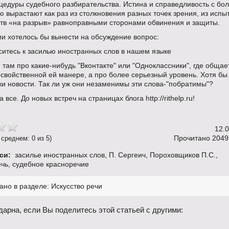
цедуры судебного разбирательства. Истина и справедливость с бо
 вырастают как раз из столкновения разных точек зрения, из испы
ств «на разрыв» равноправными сторонами обвинения и защиты.
и хотелось бы вынести на обсуждение вопрос:
ситесь к засилью иностранных слов в нашем языке
 там про какие-нибудь "Вконтакте" или "Одноклассники", где общае
свойственной ей манере, а про более серьезный уровень. Хотя бы
и новости. Так ли уж они незаменимы эти слова-"побратимы"?
 все. До новых встреч на страницах блога http://rithelp.ru!
12.
Прочитано 2049 
 среднем: 0 из 5)
си:
засилье иностранных слов
,
П. Сергеич
,
Пороховщиков П.С.
,
ечь
,
судебное красноречие
ано в разделе:
Искусство речи
дарна, если Вы поделитесь этой статьей с другими: