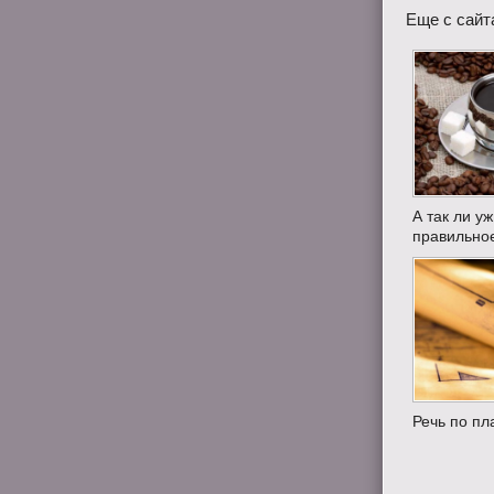
Еще с сайт
А так ли у
правильно
Речь по пл