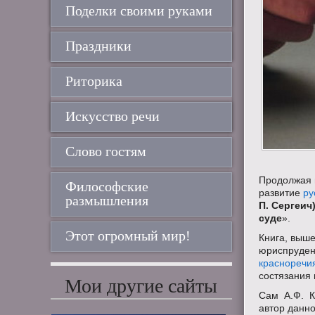
Поделки своими руками
Праздники
Риторика
Искусство речи
Слово гостям
Продолжая п
Философские
развитие
ру
размышления
П. Сергеич
суде
».
Этот огромный мир!
Книга, выше
юриспруден
красноречи
состязания 
Мои другие сайты
Сам А.Ф. К
автор данно