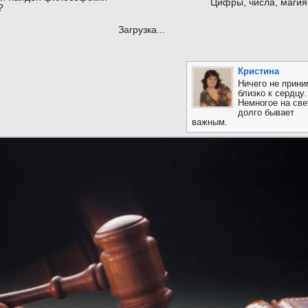
Цифры, числа, маги
?
Загрузка...
Кристина
Ничего не прини
близко к сердцу.
Немногое на све
долго бывает
важным.