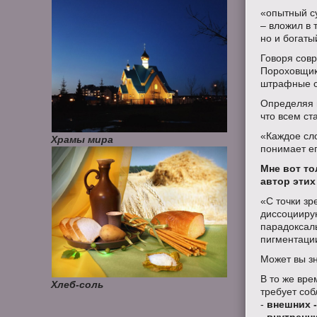
«опытный с
– вложил в 
но и богаты
Говоря сов
Пороховщико
штрафные са
Определяя ц
что всем ст
«Каждое сл
Храмы мира
понимает ег
Мне вот то
автор этих
«С точки з
диссоцииру
парадоксал
пигментаци
Может вы зн
В то же вре
Хлеб-соль
требует со
-
внешних -