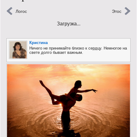
Кинообзор
Логос
Этос
Книгообзор
Загрузка...
Лаконизмы
Кристина
Логика
Ничего не принимайте близко к сердцу. Немногое на
свете долго бывает важным.
Поговорим?!
Риторика
Слово гостям
Философские размышления
Этот огромный мир!
Login