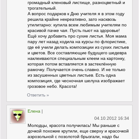
громадный кленовый листище, разноцветный и
трогательный.
А вопрос подарков к Дню учителя я в этом году
решила крайне некреативно, зато насквозь
утилитарно: купила всем любимым учителям по
красивой пачке чая. Пусть пьют на здоровье!
Ещё хочу добавить про сухие листья. Моя мама
пару лет назад ходила на курсы по флористике,
где её учили делать композиции из сухих листьев
и цветов. Все составляющие будущего шедевра
наклеиваются специальным клеем на картонку,
которая потом вставляется в застеклённую
рамочку. Получается очень славно. И не только
из засушенных цветных листьев. Есть одна
композиция, где чесночная шелуха изображает
грозовое небо. Красота!
Ответить »
Елена
|
04.10.2012 16:34
Молодцы, красота получилась! Мы раньше с
дочкой похожие крутили, еще сверху и красочкой
аэрозольной с позолотой брызгали, надо бы