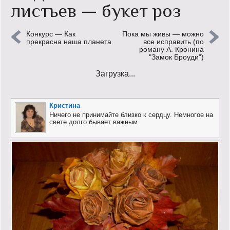
листьев — букет роз
Кинообзор
Конкурс — Как
Пока мы живы — можно
Книгообзор
прекрасна наша планета
все исправить (по
роману А. Кронина
"Замок Броуди")
Лаконизмы
Загрузка...
Логика
Поговорим?!
Кристина
Ничего не принимайте близко к сердцу. Немногое на
свете долго бывает важным.
Риторика
Слово гостям
Философские размышления
Этот огромный мир!
Login