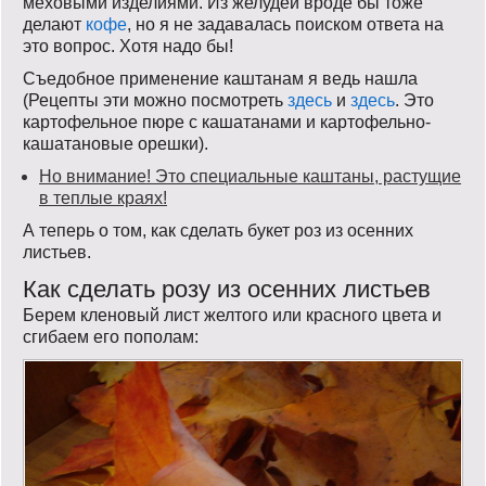
меховыми изделиями. Из желудей вроде бы тоже
делают
кофе
, но я не задавалась поиском ответа на
это вопрос. Хотя надо бы!
Съедобное применение каштанам я ведь нашла
(Рецепты эти можно посмотреть
здесь
и
здесь
. Это
картофельное пюре с кашатанами и картофельно-
кашатановые орешки).
Но внимание! Это специальные каштаны, растущие
в теплые краях!
А теперь о том, как сделать букет роз из осенних
листьев.
Как сделать розу из осенних листьев
Берем кленовый лист желтого или красного цвета и
сгибаем его пополам: