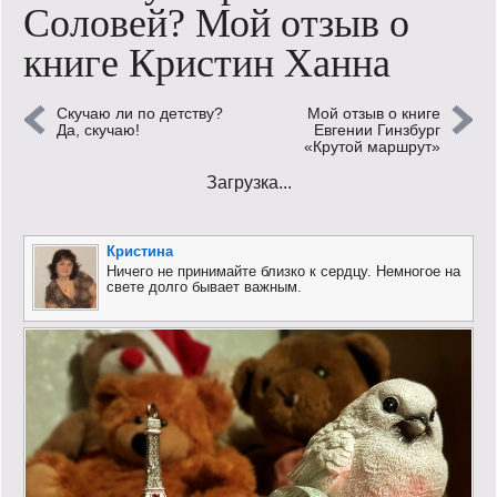
Соловей? Мой отзыв о
Кинообзор
книге Кристин Ханна
Книгообзор
Скучаю ли по детству?
Мой отзыв о книге
Лаконизмы
Да, скучаю!
Евгении Гинзбург
«Крутой маршрут»
Логика
Загрузка...
Поговорим?!
Кристина
Риторика
Ничего не принимайте близко к сердцу. Немногое на
свете долго бывает важным.
Слово гостям
Философские размышления
Этот огромный мир!
Login