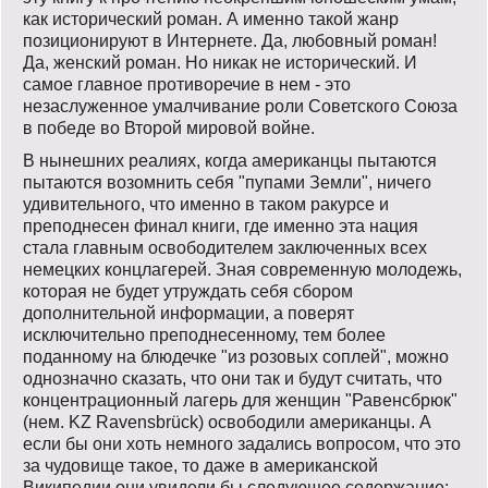
как исторический роман. А именно такой жанр
позиционируют в Интернете. Да, любовный роман!
Да, женский роман. Но никак не исторический. И
самое главное противоречие в нем - это
незаслуженное умалчивание роли Советского Союза
в победе во Второй мировой войне.
В нынешних реалиях, когда американцы пытаются
пытаются возомнить себя "пупами Земли", ничего
удивительного, что именно в таком ракурсе и
преподнесен финал книги, где именно эта нация
стала главным освободителем заключенных всех
немецких концлагерей. Зная современную молодежь,
которая не будет утруждать себя сбором
дополнительной информации, а поверят
исключительно преподнесенному, тем более
поданному на блюдечке "из розовых соплей", можно
однозначно сказать, что они так и будут считать, что
концентрационный лагерь для женщин "Равенсбрюк"
(нем. KZ Ravensbrück) освободили американцы. А
если бы они хоть немного задались вопросом, что это
за чудовище такое, то даже в американской
Википедии они увидели бы следующее содержание: