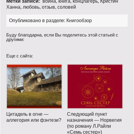
Метки записи:
война
,
книга
,
концлагерь
,
Кристин
Ханна
,
любовь
,
отзыв
,
соловей
Опубликовано в разделе:
Книгообзор
Буду благодарна, если Вы поделитесь этой статьей с
другими:
Еще с сайта:
Цитадель в огне —
Следующий пункт
аллегория или фэнтези?
назначения — Норвегия
(по роману Л.Райли
«Семь сестер»)