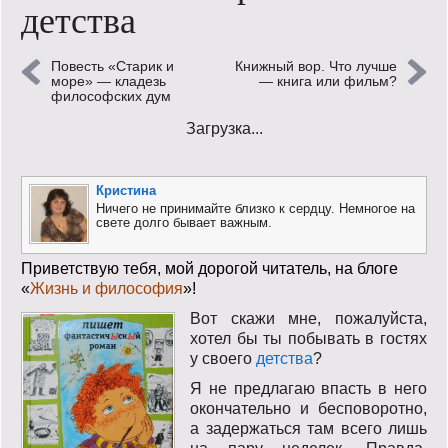
детства
Кинообзор
Повесть «Старик и
Книжный вор. Что лучше
Книгообзор
море» — кладезь
— книга или фильм?
философских дум
Лаконизмы
Загрузка...
Логика
Кристина
Поговорим?!
Ничего не принимайте близко к сердцу. Немногое на
свете долго бывает важным.
Риторика
Приветствую тебя, мой дорогой читатель, на блоге
Слово гостям
«
Жизнь и философия
»!
Вот скажи мне, пожалуйста,
Философские размышления
хотел бы ты побывать в гостях
у своего
детства
?
Этот огромный мир!
Я не предлагаю впасть в него
окончательно и бесповоротно,
Login
а задержаться там всего лишь