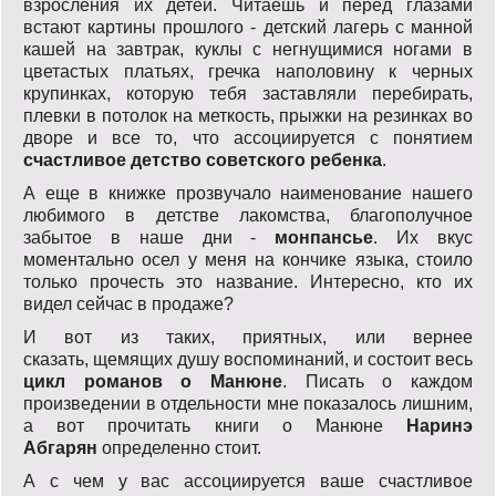
взросления их детей. Читаешь и перед глазами
встают картины прошлого - детский лагерь с манной
кашей на завтрак, куклы с негнущимися ногами в
цветастых платьях, гречка наполовину к черных
крупинках, которую тебя заставляли перебирать,
плевки в потолок на меткость, прыжки на резинках во
дворе и все то, что ассоциируется с понятием
счастливое детство советского ребенка
.
А еще в книжке прозвучало наименование нашего
любимого в детстве лакомства, благополучное
забытое в наше дни -
монпансье
. Их вкус
моментально осел у меня на кончике языка, стоило
только прочесть это название. Интересно, кто их
видел сейчас в продаже?
И вот из таких, приятных, или вернее
сказать, щемящих душу воспоминаний, и состоит весь
цикл романов о Манюне
. Писать о каждом
произведении в отдельности мне показалось лишним,
а вот прочитать книги о Манюне
Наринэ
Абгарян
определенно стоит.
А с чем у вас ассоциируется ваше счастливое