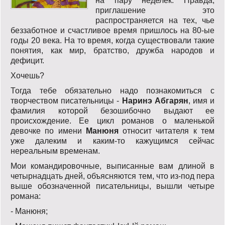
на пару неделек. Правда,
приглашение это
распространяется на тех, чье
беззаботное и счастливое время пришлось на 80-ые
годы 20 века. На то время, когда существовали такие
понятия, как мир, братство, дружба народов и
дефицит.
Хочешь?
Тогда тебе обязательно надо познакомиться с
творчеством писательницы -
Наринэ Абгарян
, имя и
фамилия которой безошибочно выдают ее
происхождение. Ее цикл романов о маленькой
девочке по имени
Манюня
относит читателя к тем
уже далеким и каким-то кажущимся сейчас
нереальным временам.
Мои командировочные, выписанные вам длиной в
четырнадцать дней, объясняются тем, что из-под пера
выше обозначенной писательницы, вышли четыре
романа:
- Манюня;