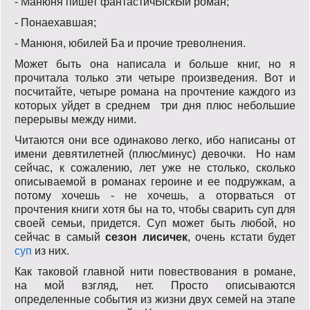
- Манюня пишет фантастичЫскЫй роман;
- Понаехавшая;
- Манюня, юбилей Ба и прочие треволнения.
Может быть она написала и больше книг, но я
прочитала только эти четыре произведения. Вот и
посчитайте, четыре романа на прочтение каждого из
которых уйдет в среднем три дня плюс небольшие
перерывы между ними.
Читаются они все одинаково легко, ибо написаны от
имени девятилетней (плюс/минус) девочки. Но нам
сейчас, к сожалению, лет уже не столько, сколько
описываемой в романах героине и ее подружкам, а
потому хочешь - не хочешь, а оторваться от
прочтения книги хотя бы на то, чтобы сварить суп для
своей семьи, придется. Суп может быть любой, но
сейчас в самый
сезон лисичек
, очень кстати будет
суп
из них.
Как таковой главной нити повествования в романе,
на мой взгляд, нет. Просто описываются
определенные события из жизни двух семей на этапе