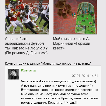
А вы любите
Мой отзыв о книге А.
американский футбол
Марининой «Горький
так, как его не люблю я?
квест»
(По роману Д. Гришэма)
Комментарии к записи
"Манюня как привет из детства"
Юльчатка
|
07.07.2014 14:54
Читала все 4 книги и пищала от удовольствия ))
А вот написать про них руки так и не дошли ))
Втречается, конечно, ненормативная лексика, но
мне она не мешает, ибо моя бабушка тоже
витиевато выражалась )) Присоединяюсь к твоим
рекомендациям, Кристина. Читать!!!