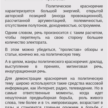
Политическое красноречие
характеризуется большой энергией, открытой
авторской позицией (иногда провокационной),
рассчитанной аргументацией, полемичностью,
отсутствием полутонов, доходчивостью, остроумием.
Одним словом, речь произносится с таким расчетом,
чтобы перетянуть на свою сторону большее
количество электората.
В этом можно убедиться, "пролистав» обзоры и
статьи, конечно же, на политическую тему.
А в целом, жанры политического красноречия: доклад,
выступление в прениях, митинговая речь,
инаугурационная речь.
Для демонстрации красноречия на политическую
тему широко используются такие средства массовой
информации, как Интернет, радио, телевидение. Но в
самые ответственные моменты, когда идет
нешуточная предвыборная борьба, роль живого
слова, тем более и в т.ч. импровизации, возрастает в
разы и становится главным оружием в борьбе с