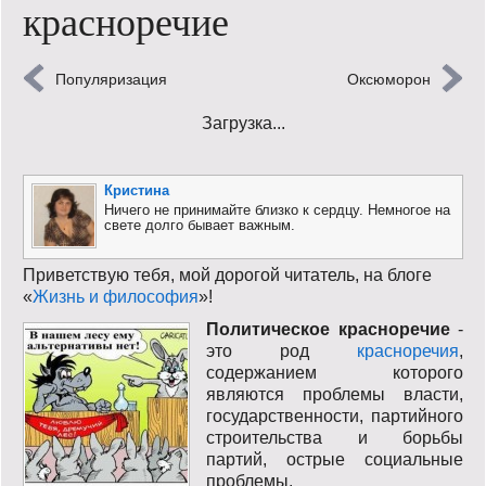
красноречие
Кинообзор
Книгообзор
Популяризация
Оксюморон
Загрузка...
Лаконизмы
Логика
Кристина
Ничего не принимайте близко к сердцу. Немногое на
Поговорим?!
свете долго бывает важным.
Риторика
Приветствую тебя, мой дорогой читатель, на блоге
«
Жизнь и философия
»!
Слово гостям
Политическое красноречие
-
это род
красноречия
,
Философские размышления
содержанием которого
являются проблемы власти,
Этот огромный мир!
государственности, партийного
строительства и борьбы
Login
партий, острые социальные
проблемы.