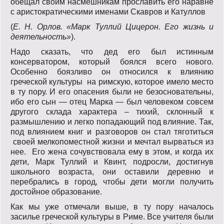
обещал своим насмешникам прославить его наравне
с аристократическими именами Скавров и Катуллов
(
Е. Н. Орлов. «Марк Туллий Цицерон. Его жизнь и
деятельность»
).
Надо сказать, что дед его был истинным
консерватором, который боялся всего нового.
Особенно боязливо он относился к влиянию
греческой культуры на римскую, которое имело место
в ту пору. И его опасения были не безосновательны,
ибо его сын — отец Марка — был человеком совсем
другого склада характера – тихий, склонный к
размышлению и легко попадающий под влияние. Так,
под влиянием книг и разговоров он стал тяготиться
своей мелкопоместной жизни и мечтал вырваться из
нее. Его жена сочувствовала ему в этом, и когда их
дети, Марк Туллий и Квинт, подросли, достигнув
школьного возраста, они оставили деревню и
перебрались в город, чтобы дети могли получить
достойное образование.
Как мы уже отмечали выше, в ту пору началось
засилье греческой культуры в Риме. Все учителя были