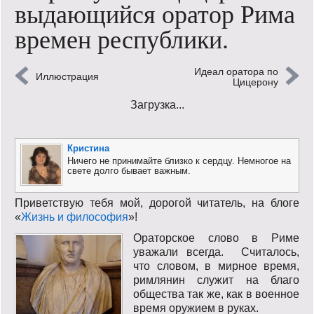
выдающийся оратор Рима
Кинообзор
времен республики.
Книгообзор
Идеал оратора по
Иллюстрация
Лаконизмы
Цицерону
Загрузка...
Логика
Поговорим?!
Кристина
Ничего не принимайте близко к сердцу. Немногое на
Риторика
свете долго бывает важным.
Слово гостям
Приветствую тебя мой, дорогой читатель, на блоге
«
Жизнь и философия
»!
Философские размышления
Ораторское слово в Риме
уважали всегда. Считалось,
Этот огромный мир!
что словом, в мирное время,
римлянин служит на благо
Login
общества так же, как в военное
время оружием в руках.