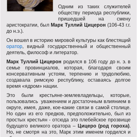
Одним из таких служителей
обществу периода республики,
пришедшей на смену
аристократии, был
Марк Туллий Цицерон
(106-43 г.г.
до н.э.).
Он вошел в историю мировой культуры как блестящий
оратор
, видный государственный и общественный
деятель, философ и литератор.
Марк Туллий Цицерон
родился в 106 году до н. э. в
семье провинциалов, которая, благодаря своим
консервативным устоям, терпению и трудолюбию,
создавала римскую республику, оставаясь долгое
время «ядром» нации.
Это были крестьяне-землевладельцы, которые,
пользовались уважением и достаточным влиянием в
округе, имея, даже, кое-какие связи в самой столице.
Но один из его предков, предположительно, был из
простых крестьян - отсюда это плебейское прозвище
будущего великого оратора –
Цицеро (род гороха)
.
Но, не смотря на это, Марк этим именем гордился и