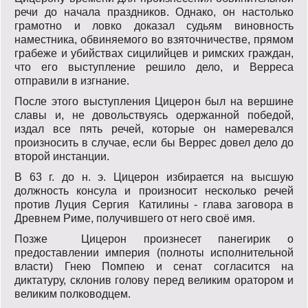
речи до начала праздников. Однако, он настолько
грамотно и ловко доказал судьям виновность
наместника, обвиняемого во взяточничестве, прямом
грабеже и убийствах сицилийцев и римских граждан,
что его выступление решило дело, и Верреса
отправили в изгнание.
После этого выступления Цицерон был на вершине
славы и, не довольствуясь одержанной победой,
издал все пять речей, которые он намеревался
произносить в случае, если бы Веррес довел дело до
второй инстанции.
В 63 г. до н. э. Цицерон избирается на высшую
должность консула и произносит несколько речей
против Луция Сергия Катилины - глава заговора в
Древнем Риме, получившего от него своё имя.
Позже Цицерон произнесет панегирик о
предоставлении империя (полноты исполнительной
власти) Гнею Помпею и сенат согласится на
диктатуру, склонив голову перед великим оратором и
великим полководцем.