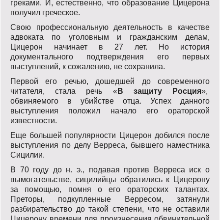
греками. И, естественно, что образование Цицерона
получил греческое.
Свою профессиональную деятельность в качестве
адвоката по уголовным и гражданским делам,
Цицерон начинает в 27 лет. Но история
документального подтверждения его первых
выступлений, к сожалению, не сохранила.
Первой его речью, дошедшей до современного
читателя, стала речь «
В защиту Росция
»,
обвиняемого в убийстве отца. Успех данного
выступления положил начало его ораторской
известности.
Еще большей популярности Цицерон добился после
выступления по делу Верреса, бывшего наместника
Сицилии.
В 70 году до н. э., подавая против Верреса иск о
вымогательстве, сицилийцы обратились к Цицерону
за помощью, помня о его ораторских талантах.
Преторы, подкупленные Верресом, затянули
разбирательство до такой степени, что не оставили
Цицерону времени для произнесения обвинительной