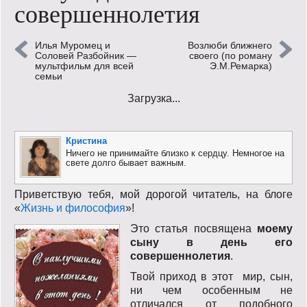
совершеннолетия
Кинообзор
Илья Муромец и
Возлюби ближнего
Книгообзор
Соловей Разбойник —
своего (по роману
мультфильм для всей
Э.М.Ремарка)
семьи
Лаконизмы
Загрузка...
Логика
Поговорим?!
Кристина
Ничего не принимайте близко к сердцу. Немногое на
свете долго бывает важным.
Риторика
Приветствую тебя, мой дорогой читатель, на блоге
Слово гостям
«
Жизнь и философия
»!
Философские размышления
Это статья посвящена
моему
сыну
в день его
Этот огромный мир!
совершеннолетия
.
Твой приход в этот мир, сын,
Login
ни чем особенным не
отличался от подобного