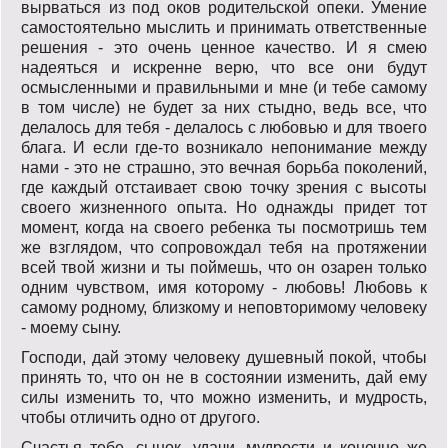
вырваться из под оков родительской опеки. Умение
самостоятельно мыслить и принимать ответственные
решения - это очень ценное качество. И я смею
надеяться и искренне верю, что все они будут
осмысленными и правильными и мне (и тебе самому
в том числе) не будет за них стыдно, ведь все, что
делалось для тебя - делалось с любовью и для твоего
блага. И если где-то возникало непонимание между
нами - это не страшно, это вечная борьба поколений,
где каждый отстаивает свою точку зрения с высоты
своего жизненного опыта. Но однажды придет тот
момент, когда на своего ребенка ты посмотришь тем
же взглядом, что сопровождал тебя на протяжении
всей твой жизни и ты поймешь, что он озарен только
одним чувством, имя которому - любовь! Любовь к
самому родному, близкому и неповторимому человеку
- моему сыну.
Господи, дай этому человеку душевный покой, чтобы
принять то, что он не в состоянии изменить, дай ему
силы изменить то, что можно изменить, и мудрость,
чтобы отличить одно от другого.
Счастья тебе, сынок, удачи, мудрости и конечно же