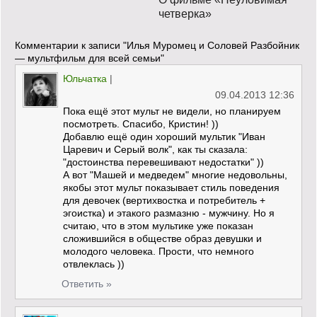
четверка»
Комментарии к записи
"Илья Муромец и Соловей Разбойник
— мультфильм для всей семьи"
Юльчатка
|
09.04.2013 12:36
Пока ещё этот мульт не видели, но планируем
посмотреть. Спасибо, Кристин! ))
Добавлю ещё один хороший мультик "Иван
Царевич и Серый волк", как ты сказала:
"достоинства перевешивают недостатки" ))
А вот "Машей и медведем" многие недовольны,
якобы этот мульт показывает стиль поведения
для девочек (вертихвостка и потребитель +
эгоистка) и этакого размазню - мужчину. Но я
считаю, что в этом мультике уже показан
сложившийся в обществе образ девушки и
молодого человека. Прости, что немного
отвлеклась ))
Ответить »