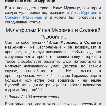
Никитиче и Илье Муромце
.
Вот о последнем герое - Илье Муромце, о котором
создан мультфильм под названием
Илья Муромец и
Соловей Разбойник
, я и хотела бы поговорить в
сегодняшней статье.
Мультфильм Илья Муромец и Соловей
Разбойник
Сам по себе мультик "
Илья Муромец и Соловей
Разбойник»
не бесполезный - он возвращает в
прошлое, акцентируя внимание на событиях давно
минувших лет и героях, творивших нашу историю, а
также способствует развитию духа патриотизма в
молодых человеческих умах. Должен, во всяком
случае, способствовать.... Не только в
древнегреческих мифах были свои Гераклы, еще в
большем количестве они водились и на земле
Русской, защищая ее границы "от набегов печенегов
и других "ворогов"". *
*
Шишов А. 100 великих героев
Во-вторых, он достаточно красочный, веселый и