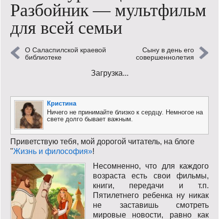
Разбойник — мультфильм
Кинообзор
для всей семьи
Книгообзор
О Саласпилской краевой
Сыну в день его
Лаконизмы
библиотеке
совершеннолетия
Загрузка...
Логика
Поговорим?!
Кристина
Ничего не принимайте близко к сердцу. Немногое на
Риторика
свете долго бывает важным.
Слово гостям
Приветствую тебя, мой дорогой читатель, на блоге
"
Жизнь и философия»
!
Философские размышления
Несомненно, что для каждого
возраста есть свои фильмы,
Этот огромный мир!
книги, передачи и т.п.
Пятилетнего ребенка ну никак
Login
не заставишь смотреть
мировые новости, равно как