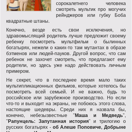
сорокалетнего человека
смотреть мультик про могучих
рейнджеров или губку Боба
квадратные штаны.
Конечно, везде есть свои исключения, но
здравомыслящий родитель лучше предложит своему
ребенку посмотреть мультфильм о былинных
богатырях, нежели о каких-то там мутантах в образе
бэтменов или людей-пауков. Другой вопрос, что сам
ребенок не захочет смотреть, что предлагают ему
родители, но здесь уже надо действовать личным
примером.
Не секрет, что в последнее время мало таких
мультипликационных фильмов, которые хотелось бы
посмотреть всей семьей. И не важно, будь то
российское или зарубежное производство. Но если
что-то и выходит на экраны, не побоюсь этого слова,
настоящие шедевры. Среди них я назвала бы,
конечно, небезызвестные "
Маша и Медведь
",
"
Рапунцель: Запутанная история
" и трилогию о
русских богатырях -
об Алеше Поповиче, Добрыне