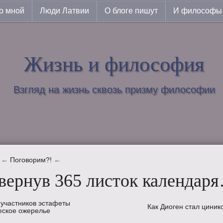
о мной
Люди Латвии
О блоге пишут
И философы 
Жизнь и философия
Взгляд на жизнь сквозь призму философии
←
Поговорим?!
←
вернув 365 листок календар
 участников эстафеты
Как Диоген стал циник
еское ожерелье