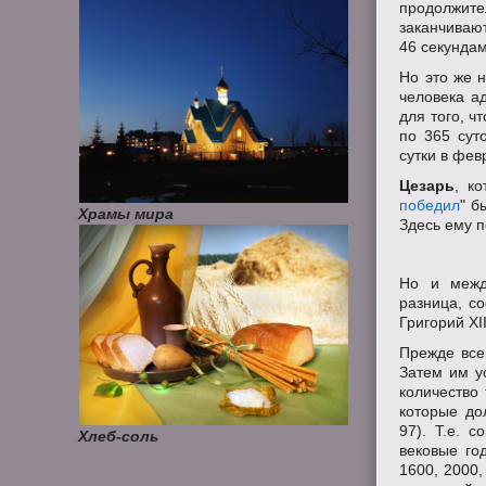
продолжите
заканчивают
46 секундам
Но это же н
человека а
для того, ч
по 365 сут
сутки в фев
Цезарь
, к
победил
" б
Храмы мира
Здесь ему 
Но и межд
разница, с
Григорий X
Прежде всег
Затем им у
количество
которые до
97). Т.е. 
Хлеб-соль
вековые го
1600, 2000,