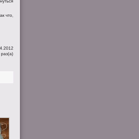
януться
ак что,
4.2012
раз(a)