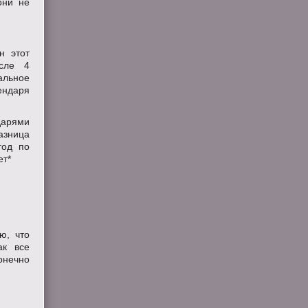
они не
н этот
осле 4
альное
ендаря
дарями
азница
год по
ет*
ю, что
ак все
конечно