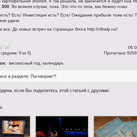
 картофельная эпопея, я так решила, не закончится и будет она т
.
500
. Во всяком случае, пока. Это что-то типа, как бизнес-план.
 есть? Есть! Инвестиции есть? Есть! Ожидание прибыли тоже есть! Т
мне удачи.
 все. До новых встреч на страницах блога http://rithelp.ru/!
05.0
Прочитано 9259 
 среднем: 0 из 5)
си:
високосный год
,
календарь
ано в разделе:
Поговорим?!
дарна, если Вы поделитесь этой статьей с другими:
а: