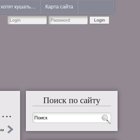
хотят кушать…
Карта сайта
Login
Поиск по сайту
я….
ом