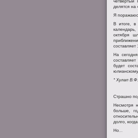
четвертый 
делятся на 
Я поражаюсь
В итоге, в
календарь,
октября ш
приближени
составляет 
На сегодн
составляет 
будет сост
юлианскому 
* Хулап В.
Страшно по
Несмотря н
больше, г
относительн
долго, когда
Но...