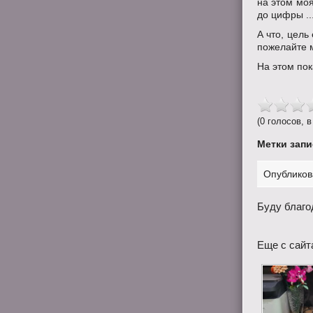
на этом моя
до цифры ..
А что, цель
пожелайте 
На этом пока
(0 голосов, в
Метки запи
Опубликов
Буду благо
Еще с сайт