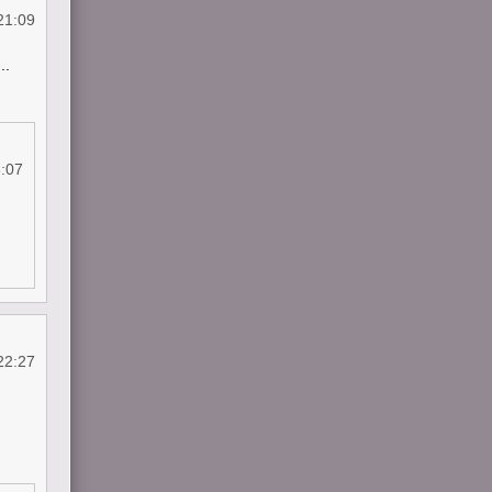
21:09
..
:07
22:27