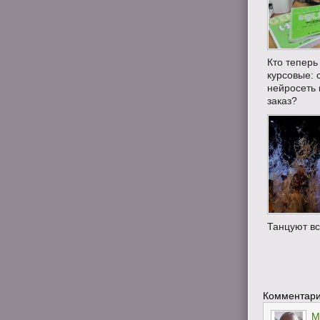
Кто теперь
курсовые: с
нейросеть 
заказ?
Танцуют вс
Комментари
М