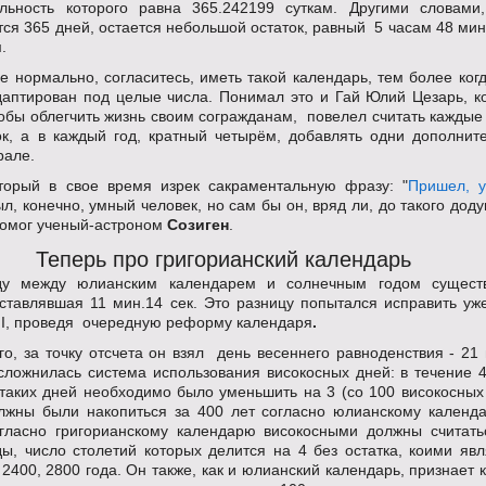
льность которого равна 365.242199 суткам. Другими словами,
ся 365 дней, остается небольшой остаток, равный 5 часам 48 мин
.
е нормально, согласитесь, иметь такой календарь, тем более ког
даптирован под целые числа. Понимал это и Гай Юлий Цезарь, к
тобы облегчить жизнь своим согражданам, повелел считать каждые
ок, а в каждый год, кратный четырём, добавлять одни дополнит
рале.
оторый в свое время изрек сакраментальную фразу: "
Пришел, у
ыл, конечно, умный человек, но сам бы он, вряд ли, до такого дод
помог ученый-астроном
Созиген
.
Теперь про григорианский календарь
у между юлианским календарем и солнечным годом сущест
оставлявшая 11 мин.14 сек. Это разницу попытался исправить уж
III, проведя очередную реформу календаря
.
о, за точку отсчета он взял день весеннего равноденствия - 21 
сложнилась система использования високосных дней: в течение 4
 таких дней необходимо было уменьшить на 3 (со 100 високосных 
лжны были накопиться за 400 лет согласно юлианскому календ
согласно григорианскому календарю високосными должны считать
ды, число столетий которых делится на 4 без остатка, коими явл
 2400, 2800 года. Он также, как и юлианский календарь, признает