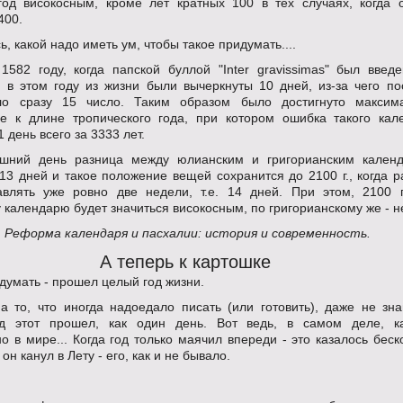
год високосным, кроме лет кратных 100 в тех случаях, когда 
400.
, какой надо иметь ум, чтобы такое придумать....
 1582 году, когда папской буллой "Inter gravissimas" был введе
 в этом году из жизни были вычеркнуты 10 дней, из-за чего п
ло сразу 15 число. Таким образом было достигнуто максим
е к длине тропического года, при котором ошибка такого кал
1 день всего за 3333 лет.
яшний день разница между юлианским и григорианским кален
13 дней и такое положение вещей сохранится до 2100 г., когда р
авлять уже ровно две недели, т.е. 14 дней. При этом, 2100 
календарю будет значиться високосным, по григорианскому же - н
Ф. Реформа календаря и пасхалии: история и современность.
А теперь к картошке
думать - прошел целый год жизни.
а то, что иногда надоедало писать (или готовить), даже не зна
од этот прошел, как один день. Вот ведь, в самом деле, к
о в мире... Когда год только маячил впереди - это казалось бес
 он канул в Лету - его, как и не бывало.