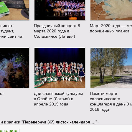
 пишет
Праздничный концерт 8
Март 2020 года — м
тудент,
марта 2020 года в
порушенных планов
или сайт на
Саласпилсе (Латвия)
е!
Дни славянской культуры
Памяти жертв
в Олайне (Латвия) в
саласпилсского
апреле 2019 года
концлагеря в день 9 
2018 года
и к записи
"Перевернув 365 листок календаря…."
аргарита
|