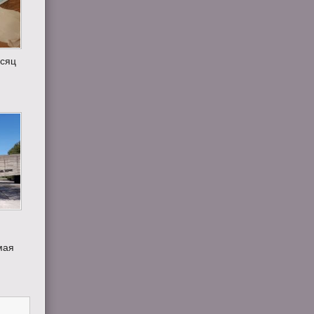
есяц
мая