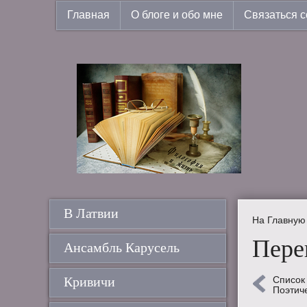
Главная
О блоге и обо мне
Связаться с
В Латвии
На Главную
Пере
Ансамбль Карусель
Кривичи
Список
Поэтич