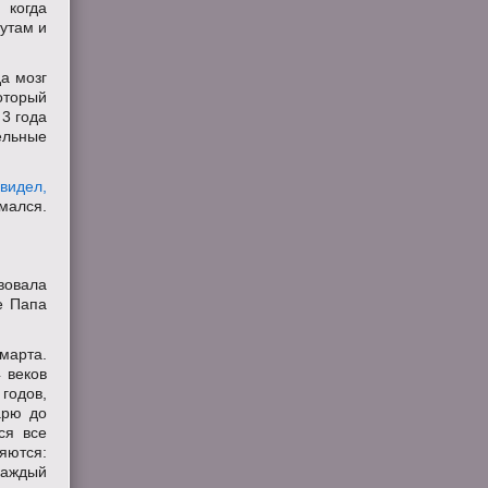
 когда
утам и
да мозг
оторый
 3 года
ельные
видел,
умался.
вовала
е Папа
марта.
 веков
годов,
арю до
ся все
яются:
 каждый