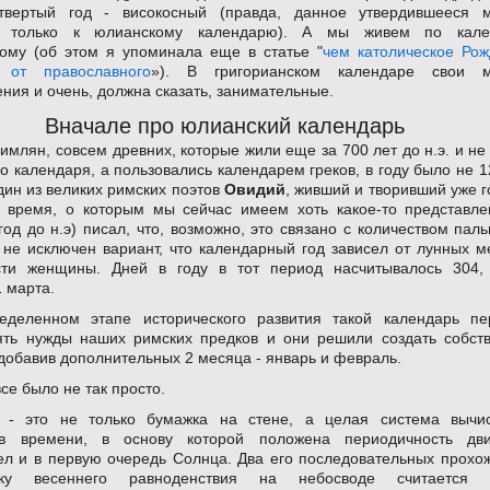
твертый год - високосный (правда, данное утвердившееся 
 только к юлианскому календарю). А мы живем по кале
кому (об этом я упоминала еще в статье "
чем католическое Рож
я от православного
»). В григорианском календаре свои м
ния и очень, должна сказать, занимательные.
Вначале про юлианский календарь
имлян, совсем древних, которые жили еще за 700 лет до н.э. и н
о календаря, а пользовались календарем греков, в году было не 1
дин из великих римских поэтов
Овидий
, живший и творивший уже г
о время, о которым мы сейчас имеем хоть какое-то представле
од до н.э) писал, что, возможно, это связано с количеством пал
я не исключен вариант, что календарный год зависел от лунных м
сти женщины. Дней в году в тот период насчитывалось 304,
 марта.
деленном этапе исторического развития такой календарь пе
ять нужды наших римских предков и они решили создать собст
добавив дополнительных 2 месяца - январь и февраль.
все было не так просто.
- это не только бумажка на стене, а целая система вычи
ов времени, в основу которой положена периодичность дв
ел и в первую очередь Солнца. Два его последовательных прохо
ку весеннего равноденствия на небосводе считается г