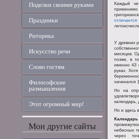
Каждый че
Поделки своими руками
применимо
григорианс
Праздники
отличаетс
летоисчисле
Риторика
У древних р
собственног
Искусство речи
месяцев. О
позже, в т
именно 43 г
Слово гостям
руках. Хот
беременно
Философские
начинался 1
размышления
Но на опре
удовлетвор
календарь, 
Этот огромный мир!
Но и здесь 
Календарь
Мои другие сайты
промежутк
небесных т
через точ