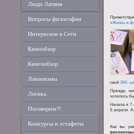
Люди Латвии
Приветству
Вопросы философии
«
Жизнь и 
Интересное в Сети
Кинообзор
Книгообзор
Лаконизмы
свой
365 -ы
Прежде, чем
Логика
хотелось бы
Начала я 7 
Поговорим?!
5 апреля. А
Конкурсы и эстафеты
Как вы уже
високосны