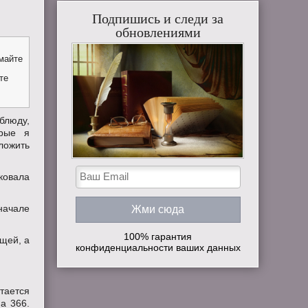
Подпишись и следи за
обновлениями
майте
те
люду,
орые я
ложить
ковала
вначале
100% гарантия
ещей, а
конфиденциальности ваших данных
тается
 а 366.