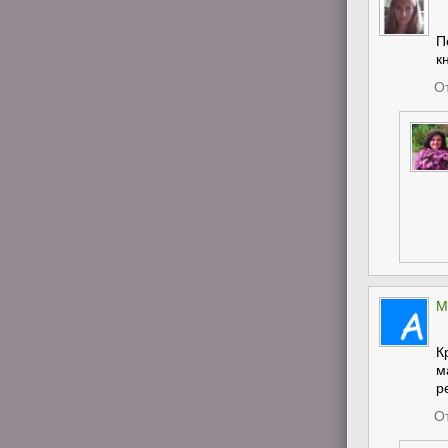
П
к
О
M
К
м
р
О