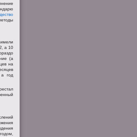
мнение
ндарю
дество
етоды
е имели
2, а 10
ораздо
ние (а
ьцев на
есяцев
 а год
рестал
венный
слений
ижения
ждения
одом,