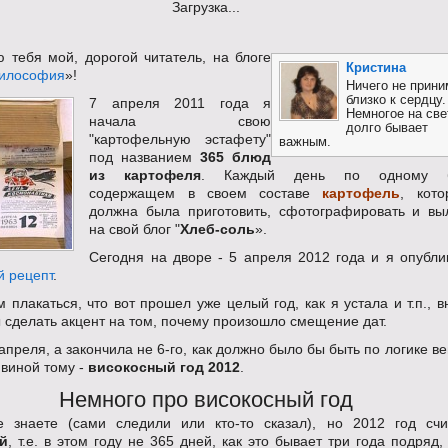
Загрузка...
ю тебя мой, дорогой читатель, на блоге
Кристина
философия
»!
Ничего не прини
близко к сердцу.
7 апреля 2011 года я
Немногое на све
начала свою
долго бывает
"картофельную эстафету"
важным.
под названием
365 блюд
из картофеля
. Каждый день по одному б
содержащем в своем составе
картофель
, кот
должна была приготовить, сфотографировать и вы
на свой блог "
Хлеб-соль
».
Сегодня на дворе - 5 апреля 2012 года и я опубли
й рецепт
.
 плакаться, что вот прошел уже целый год, как я устала и т.п., 
 сделать акцент на том, почему произошло смещение дат.
апреля, а закончила не 6-го, как должно было бы быть по логике в
 виной тому -
високосный год
2012
.
Немного про високосный год
 знаете (сами следили или кто-то сказал), но 2012 год счи
й
, т.е. в этом году не 365 дней, как это бывает три года подряд,