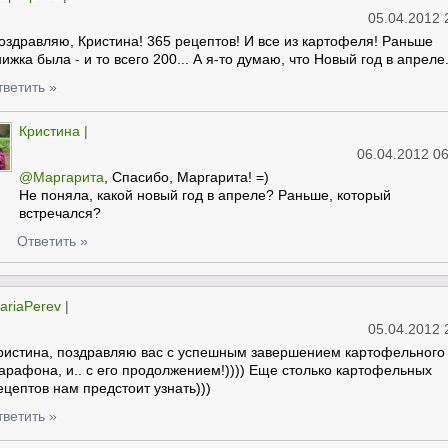
05.04.2012 
оздравляю, Кристина! 365 рецептов! И все из картофеля! Раньше
нижка была - и то всего 200... А я-то думаю, что Новый год в апреле.
тветить »
Кристина
|
06.04.2012 06
@Маргарита
, Спасибо, Маргарита! =)
Не поняла, какой новый год в апреле? Раньше, который
встречался?
Ответить »
ariaPerev
|
05.04.2012 
ристина, поздравляю вас с успешным завершением картофельного
арафона, и.. с его продолжением!)))) Еще столько картофельных
ецептов нам предстоит узнать)))
тветить »