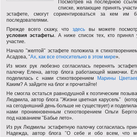
Посмотрев на последнюю ссылк
списке, желающие принять участ
эстафете, смогут сориентироваться за кем им б
последователями.
Прежде всего скажу, что
здесь
вы можете посмотр
условия эстафеты
. А ниже список тех, кто принял
участие.
Начало "желтой" эстафете положила я стихотворение
Асадова, "
Ах, как все относительно в этом мире
».
Из моих рук любезно согласилась перенять эстафет
палочку Елена, автор блога работающей мамочки. Ел
поделилась с нами стихотворением
Марины Цветае
Каким? А зайдите на блог и прочитайте!
Не смогла остаться равнодушной к поэтическим позыв
Людмила, автор блога "Жизни цветная карусель" (кот
на сегодняшний день больше не существует) и поделила
нами проникновенным стихотворением Ольги Бергго
под названием "Бабье лето».
Из рук Людмилы эстафетную палочку согласилась при
Надежда, автор блога "О себе и обо всем, что м