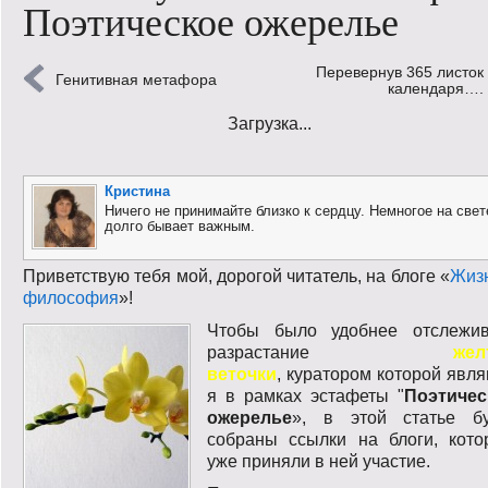
Поэтическое ожерелье
Кинообзор
Перевернув 365 листок
Книгообзор
Генитивная метафора
календаря….
Загрузка...
Лаконизмы
Логика
Кристина
Ничего не принимайте близко к сердцу. Немногое на свет
Поговорим?!
долго бывает важным.
Риторика
Приветствую тебя мой, дорогой читатель, на блоге «
Жизн
философия
»!
Слово гостям
Чтобы было удобнее отслежив
разрастание
жел
Философские размышления
веточки
, куратором которой явл
я в рамках эстафеты "
Поэтичес
Этот огромный мир!
ожерелье
», в этой статье бу
собраны ссылки на блоги, кото
Login
уже приняли в ней участие.