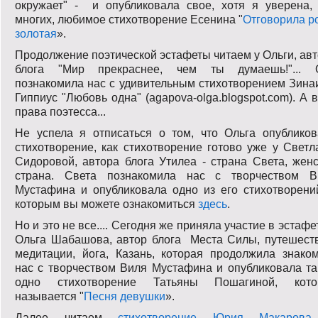
окружает" - и опубликовала свое, хотя я уверена, 
многих, любимое стихотворение Есенина "
Отговорила р
золотая
».
Продолжение поэтической эстафеты читаем у Ольги, ав
блога "Мир прекраснее, чем ты думаешь!"... 
познакомила нас с удивительным стихотворением Зин
Гиппиус "Любовь одна" (agapova-olga.blogspot.com). А 
права поэтесса...
Не успела я отписаться о том, что Ольга опубликов
стихотворение, как стихотворение готово уже у Свет
Сидоровой, автора блога Утилеа - страна Света, жен
страна. Света познакомила нас с творчеством В
Мустафина и опубликовала одно из его стихотворени
которым вы можете ознакомиться
здесь
.
Но и это не все.... Сегодня же приняла участие в эстафе
Ольга Шабашова, автор блога Места Силы, путешеств
медитации, йога, Казань, которая продолжила знако
нас с творчеством Виля Мустафина и опубликовала т
одно стихотворение Татьяны Пошагиной, кото
называется "
Песня девушки
».
Далее читаем
стихотворение Юрия Макарова