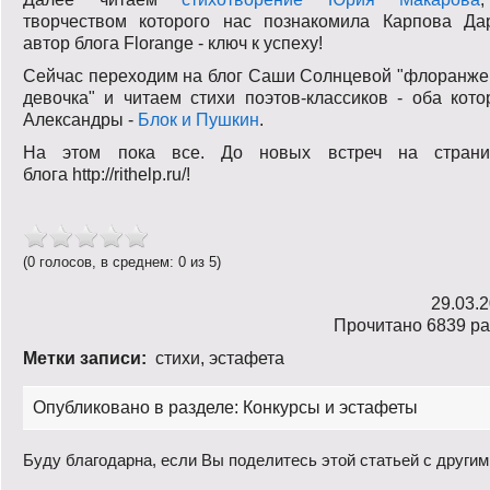
творчеством которого нас познакомила Карпова Дар
автор блога Florange - ключ к успеху!
Сейчас переходим на блог Саши Солнцевой "флоранже
девочка" и читаем стихи поэтов-классиков - оба кот
Александры -
Блок и Пушкин
.
На этом пока все. До новых встреч на страни
блога http://rithelp.ru/!
(0 голосов, в среднем: 0 из 5)
29.03.
Прочитано 6839 ра
Метки записи:
стихи
,
эстафета
Опубликовано в разделе:
Конкурсы и эстафеты
Буду благодарна, если Вы поделитесь этой статьей с другим