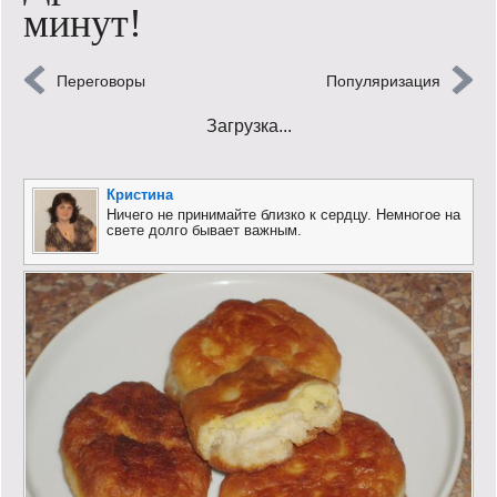
минут!
Кинообзор
Книгообзор
Переговоры
Популяризация
Загрузка...
Лаконизмы
Логика
Кристина
Ничего не принимайте близко к сердцу. Немногое на
Поговорим?!
свете долго бывает важным.
Риторика
Слово гостям
Философские размышления
Этот огромный мир!
Login