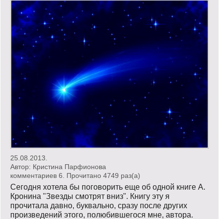
25.08.2013.
Автор:
Кристина Парфионова
комментариев 6. Прочитано 4749 раз(a)
Сегодня хотела бы поговорить еще об одной книге А.
Кронина "Звезды смотрят вниз". Книгу эту я
прочитала давно, буквально, сразу после других
произведений этого, полюбившегося мне, автора.