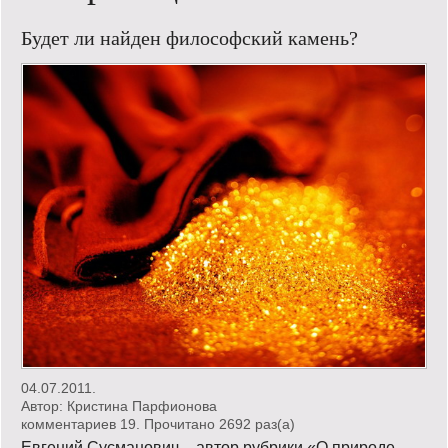
Кинообзор
Будет ли найден философский камень?
Книгообзор
Лаконизмы
Логика
Поговорим?!
Риторика
Слово гостям
Философские размышления
Этот огромный мир!
04.07.2011.
Автор:
Кристина Парфионова
Login
комментариев 19. Прочитано 2692 раз(a)
Евгений Сусманович – автор рубрики «О природе