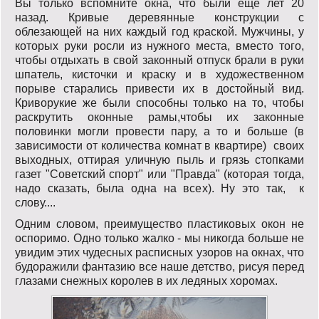
Вы только вспомните окна, что были еще лет 20
назад. Кривые деревянные конструкции с
облезающей на них каждый год краской. Мужчины, у
которых руки росли из нужного места, вместо того,
чтобы отдыхать в свой законный отпуск брали в руки
шпатель, кисточки и краску и в художественном
порыве старались привести их в достойный вид.
Криворукие же были способны только на то, чтобы
раскрутить оконные рамы,чтобы их законные
половинки могли провести пару, а то и больше (в
зависимости от количества комнат в квартире) своих
выходных, оттирая уличную пыль и грязь стопками
газет "Советский спорт" или "Правда" (которая тогда,
надо сказать, была одна на всех). Ну это так, к
слову....
Одним словом, преимущество пластиковых окон не
оспоримо. Одно только жалко - мы никогда больше не
увидим этих чудесных расписных узоров на окнах, что
будоражили фантазию все наше детство, рисуя перед
глазами снежных королев в их ледяных хоромах.