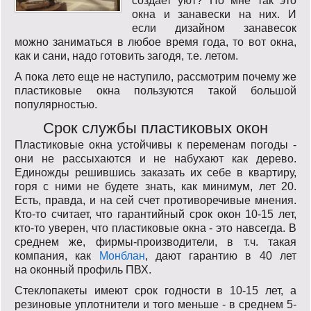
создает уют? По мне так это
окна и занавески на них. И
если дизайном занавесок
можно заниматься в любое время года, то вот окна,
как и сани, надо готовить загодя, т.е. летом.
А пока лето еще не наступило, рассмотрим почему же
пластиковые окна пользуются такой большой
популярностью.
Срок службы пластиковых окон
Пластиковые окна устойчивы к переменам погоды -
они не рассыхаются и не набухают как дерево.
Единожды решившись заказать их себе в квартиру,
горя с ними не будете знать, как минимум, лет 20.
Есть, правда, и на сей счет противоречивые мнения.
Кто-то считает, что гарантийный срок окон 10-15 лет,
кто-то уверен, что пластиковые окна - это навсегда. В
среднем же, фирмы-производители, в т.ч. такая
компания, как
Монблан
, дают гарантию в 40 лет
на оконный профиль ПВХ.
Стеклопакеты имеют срок годности в 10-15 лет, а
резиновые уплотнители и того меньше - в среднем 5-