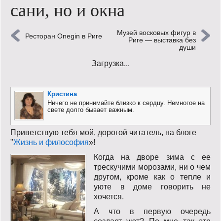
сани, но и окна
Кинообзор
Музей восковых фигур в
Книгообзор
Ресторан Onegin в Риге
Риге — выставка без
души
Лаконизмы
Загрузка...
Логика
Кристина
Поговорим?!
Ничего не принимайте близко к сердцу. Немногое на
свете долго бывает важным.
Риторика
Приветствую тебя мой, дорогой читатель, на блоге
Слово гостям
"
Жизнь и философия
»!
Когда на дворе зима с ее
Философские размышления
трескучими морозами, ни о чем
другом, кроме как о тепле и
Этот огромный мир!
уюте в доме говорить не
хочется.
Login
А что в первую очередь