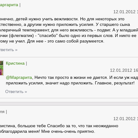
аргарита
|
12.01.2012 
онечно, детей нужно учить вежливости. Но для некоторых это
стественно, а другим нужно приложить усилия. У старшего сына
олеричный темперамент, для него вежливость - подвиг. А у младше
очки (флегматик) - "спасибо" было одно из первых слов. И никто ее
тому не учил. Для нее - это само собой разумеется.
тветить »
Кристина
|
12.01.2012 16
@Маргарита
, Ничто так просто в жизни не дается. И если уж на
приложить усилия, значит надо приложить. Главное, результат!
Ответить »
ля
|
12.01.2012 
ристина, большое тебе Спасибо за то, что так неожиданно
облагодарила меня! Мне очень-очень приятно.