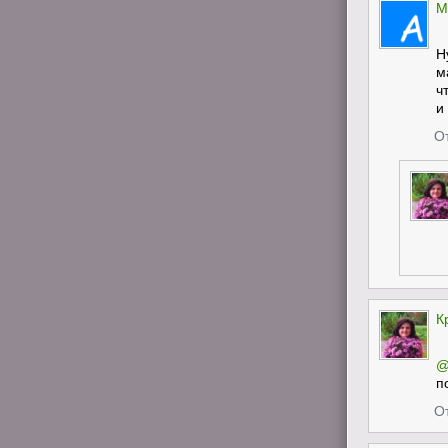
M
Н
м
ч
и
О
К
@
п
О