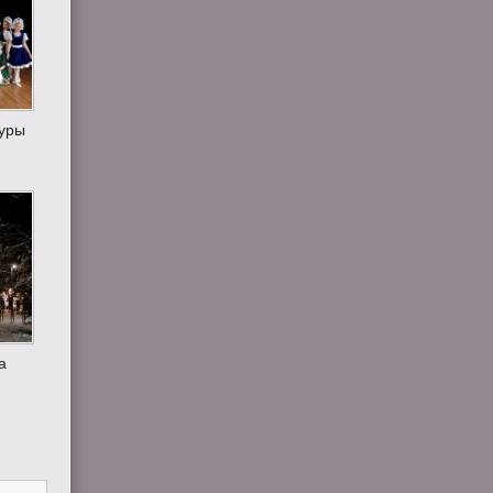
туры
а