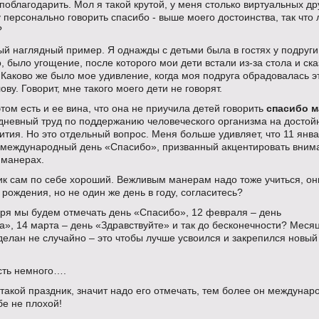
поблагодарить. Мол я такой крутой, у меня столько виртуальных др
 персонально говорить спасибо - выше моего достоинства, так что 
?
й наглядный пример. Я однажды с детьми была в гостях у подруги
, было угощение, после которого мои дети встали из-за стола и ск
Каково же было мое удивление, когда моя подруга обрадовалась э
ову. Говорит, мне такого моего дети не говорят.
этом есть и ее вина, что она не приучила детей говорить
спасибо 
одневный труд по поддержанию человеческого организма на досто
ития. Но это отдельный вопрос. Меня больше удивляет, что 11 янв
 международный день «Спасибо», призванный акцентировать вним
 манерах.
ик сам по себе хороший. Вежливым манерам надо тоже учиться, он
 рождения, но не один же день в году, согласитесь?
аря мы будем отмечать день «Спасибо», 12 февраля – день
», 14 марта – день «Здравствуйте» и так до бесконечности? Меся
елан не случайно – это чтобы лучше усвоился и закрепился новый
ть немного….
 такой праздник, значит надо его отмечать, тем более он междуна
бе не плохой!