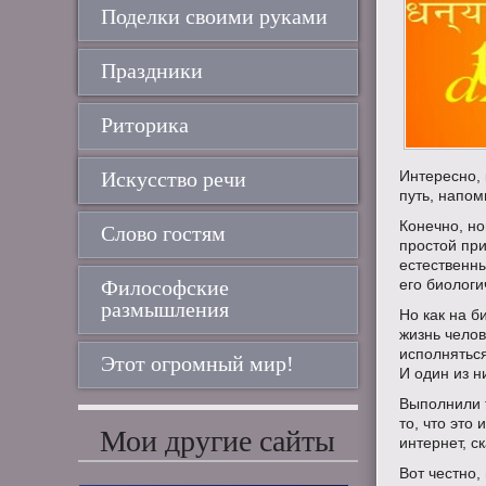
Поделки своими руками
Праздники
Риторика
Искусство речи
Интересно, 
путь, напо
Конечно, но
Слово гостям
простой при
естественн
Философские
его биолог
размышления
Но как на 
жизнь челов
исполнятьс
Этот огромный мир!
И один из н
Выполнили 
то, что это
Мои другие сайты
интернет, с
Вот честно,