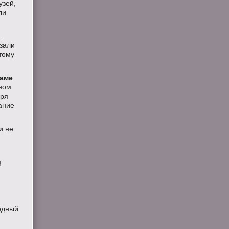
узей,
ли
.
азали
тому
маме
йном
аря
ание
и не
ц
родный