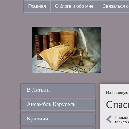
Главная
О блоге и обо мне
Связаться с
В Латвии
На Главную
Спас
Ансамбль Карусель
Кривичи
Прямое
тезиса 