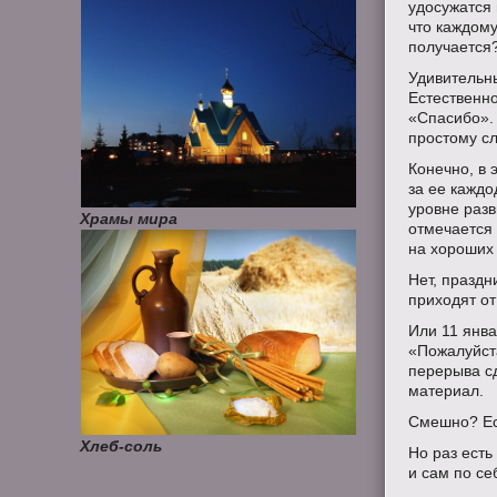
удосужатся 
что каждому
получается
Удивительны
Естественно
«Спасибо». 
простому сл
Конечно, в 
за ее кажд
уровне разв
Храмы мира
отмечается
на хороших
Нет, праздн
приходят от
Или 11 янв
«Пожалуйста
перерыва сд
материал.
Смешно? Ес
Хлеб-соль
Но раз есть
и сам по се