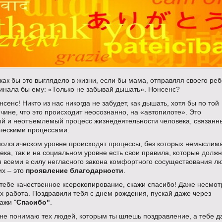
как бы это выглядело в жизни, если бы мама, отправляя своего реб
минала бы ему: «Только не забывай дышать». Нонсенс?
нсенс! Никто из нас никогда не забудет, как дышать, хотя бы по той
чине, что это происходит неосознанно, на «автопилоте». Это
ый и неотъемлемый процесс жизнедеятельности человека, связанн
ическими процессами.
биологическом уровне происходят процессы, без которых немыслим
ека, так и на социальном уровне есть свои правила, которые долж
я всеми в силу негласного закона комфортного сосуществования л
их – это
проявление благодарности
.
тебе качественное ксерокопирование, скажи спасибо! Даже несмот
 их работа. Поздравили тебя с днем рождения, пускай даже через
кажи "
Спасибо"
.
 не понимаю тех людей, которым ты шлешь поздравление, а тебе д