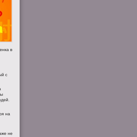
енка в
ый с
а
ны
юдей.
ря на
аже не