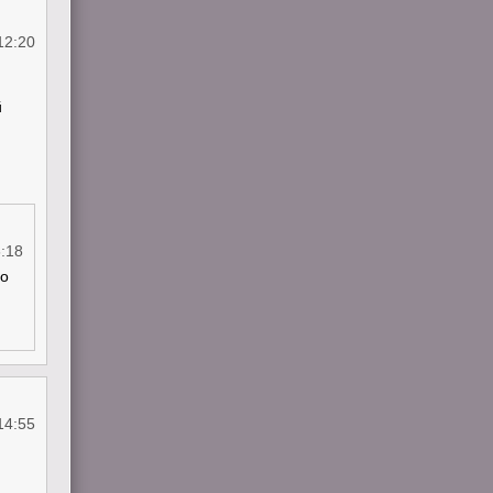
12:20
й
:18
до
14:55