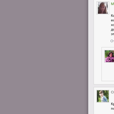
М
К
е
х
д
э
О
О
К
п