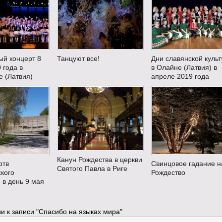
ый концерт 8
Танцуют все!
Дни славянской куль
 года в
в Олайне (Латвия) в
 (Латвия)
апреле 2019 года
Канун Рождества в церкви
ртв
Свинцовое гадание н
Святого Павла в Риге
кого
Рождество
 в день 9 мая
и к записи
"Спасибо на языках мира"