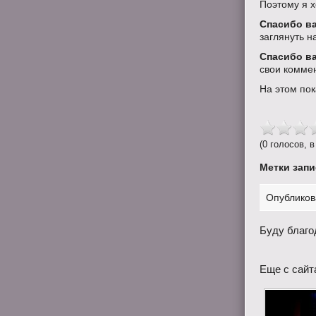
Поэтому я х
Спасибо ва
заглянуть н
Спасибо ва
свои комме
На этом пока
(0 голосов, в
Метки запи
Опубликов
Буду благо
Еще с сайт