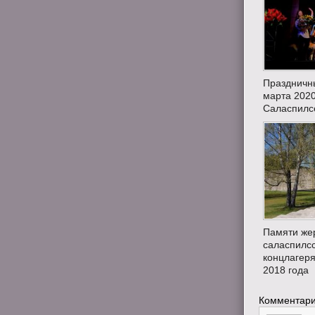
Праздничн
марта 2020
Саласпилсе
Памяти же
саласпилсс
концлагеря
2018 года
Комментари