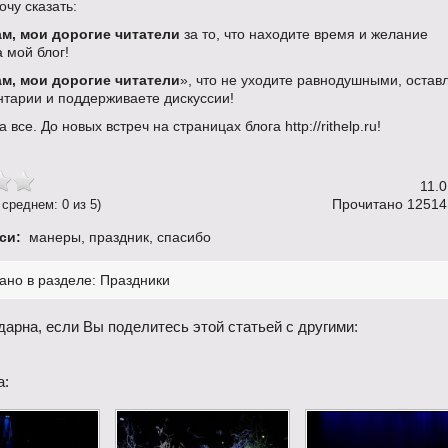
очу сказать:
м, мои дорогие читатели
за то, что находите время и желание
а мой блог!
м, мои дорогие читатели
», что не уходите равнодушными, остав
нтарии и поддерживаете дискуссии!
 все. До новых встреч на страницах блога http://rithelp.ru!
11.
Прочитано 12514 
 среднем: 0 из 5)
си:
манеры
,
праздник
,
спасибо
ано в разделе:
Праздники
дарна, если Вы поделитесь этой статьей с другими:
а: