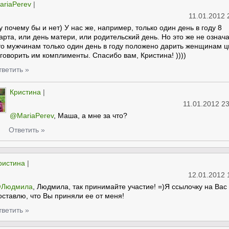
ariaPerev
|
11.01.2012 
у почему бы и нет) У нас же, например, только один день в году 8
арта, или день матери, или родительский день. Но это же не означа
то мужчинам только один день в году положено дарить женщинам 
 говорить им комплименты. Спасибо вам, Кристина! ))))
тветить »
Кристина
|
11.01.2012 2
@MariaPerev
, Маша, а мне за что?
Ответить »
ристина
|
12.01.2012 
Людмила
, Людмила, так принимайте участие! =)Я ссылочку на Вас
оставлю, что Вы приняли ее от меня!
тветить »