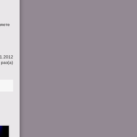
ляете
01.2012
раз(a)