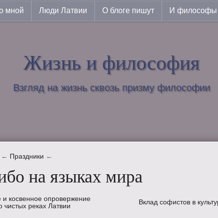
о мной
Люди Латвии
О блоге пишут
И философы 
Жизнь и философия
Взгляд на жизнь сквозь призму философии
←
Праздники
←
ибо на языках мира
 и косвенное опровержение
Вклад софистов в культу
о чистых реках Латвии