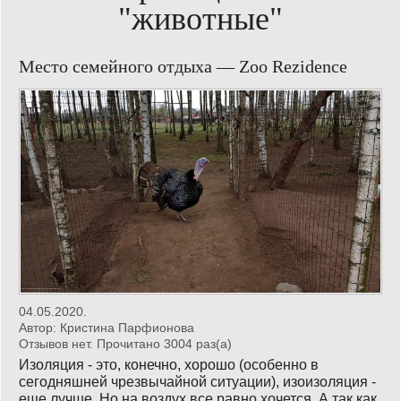
"животные"
Кинообзор
Место семейного отдыха — Zoo Rezidence
Книгообзор
Лаконизмы
Логика
Поговорим?!
Риторика
Слово гостям
Философские размышления
04.05.2020.
Автор:
Кристина Парфионова
Этот огромный мир!
Отзывов нет. Прочитано 3004 раз(a)
Изоляция - это, конечно, хорошо (особенно в
Login
сегодняшней чрезвычайной ситуации), изоизоляция -
еще лучше. Но на воздух все равно хочется. А так как