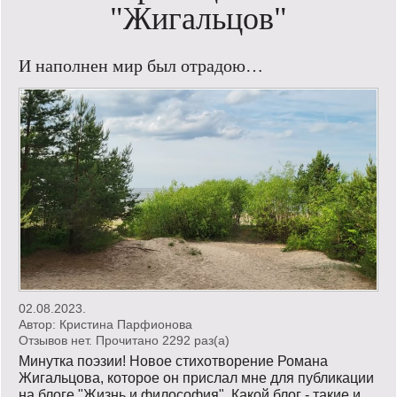
"Жигальцов"
Кинообзор
И наполнен мир был отрадою…
Книгообзор
Лаконизмы
Логика
Поговорим?!
Риторика
Слово гостям
Философские размышления
02.08.2023.
Автор:
Кристина Парфионова
Этот огромный мир!
Отзывов нет. Прочитано 2292 раз(a)
Минутка поэзии! Новое стихотворение Романа
Login
Жигальцова, которое он прислал мне для публикации
на блоге "Жизнь и философия". Какой блог - такие и