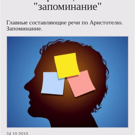
"запоминание"
Кинообзор
Главные составляющие речи по Аристотелю.
Книгообзор
Запоминание.
Лаконизмы
Логика
Поговорим?!
Риторика
Слово гостям
Философские размышления
Этот огромный мир!
Login
24.10.2010.