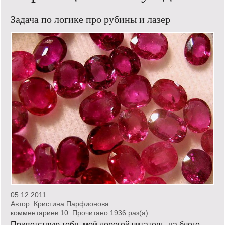
Кинообзор
Задача по логике про рубины и лазер
Книгообзор
Лаконизмы
Логика
Поговорим?!
Риторика
Слово гостям
Философские размышления
Этот огромный мир!
05.12.2011.
Автор:
Кристина Парфионова
Login
комментариев 10. Прочитано 1936 раз(a)
Приветствую тебя, мой дорогой читатель, на блоге