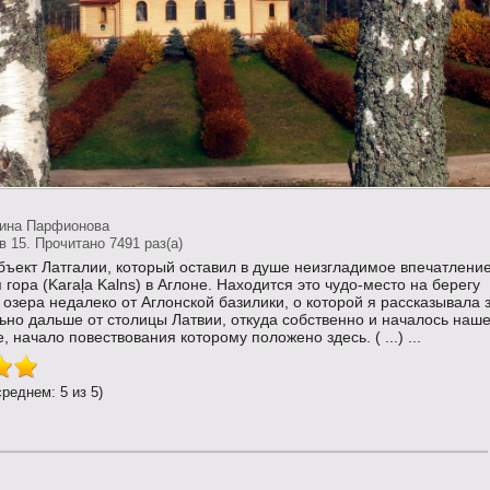
тина Парфионова
 15. Прочитано 7491 раз(a)
ъект Латгалии, который оставил в душе неизгладимое впечатление
 гора (Karaļa Kalns) в Аглоне. Находится это чудо-место на берегу
озера недалеко от Аглонской базилики, о которой я рассказывала 
ьно дальше от столицы Латвии, откуда собственно и началось наш
, начало повествования которому положено здесь. ( ...) ...
среднем: 5 из 5)