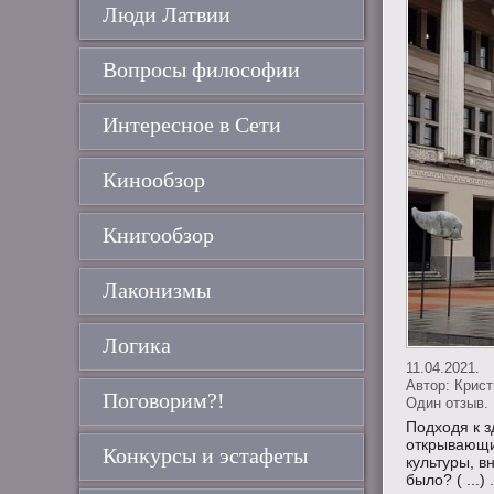
Люди Латвии
Вопросы философии
Интересное в Сети
Кинообзор
Книгообзор
Лаконизмы
Логика
11.04.2021.
Автор:
Крис
Поговорим?!
Один отзыв. 
Подходя к з
открывающи
Конкурсы и эстафеты
культуры, в
было? ( ...) .