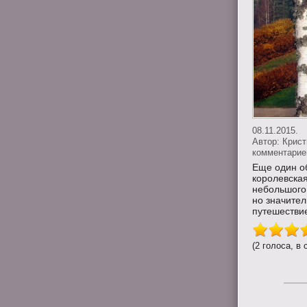
08.11.2015.
Автор:
Крис
комментариев
Еще один об
королевская
небольшого 
но значител
путешествие
(2 голоса, в 