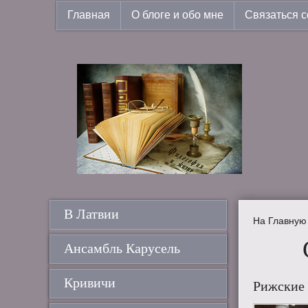
Главная
О блоге и обо мне
Связаться с
В Латвии
На Главную
Ансамбль Карусель
Кривичи
Рижские