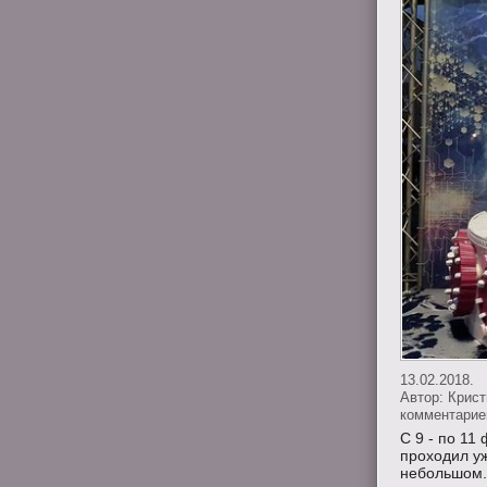
13.02.2018.
Автор:
Крис
комментариев
С 9 - по 11
проходил у
небольшом..