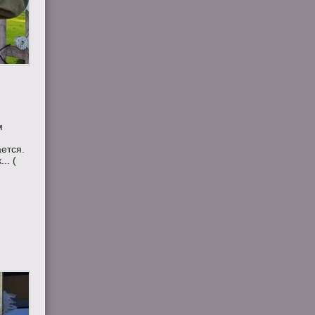
м
ется.
.. (