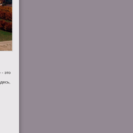
 - это
здесь,
е