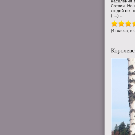
населения в
Латвии. Но 
людей не то
( ...) ...
(4 голоса, в 
Королевс