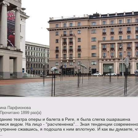
тина Парфионова
Прочитано 1899 раз(a)
данию театра оперы и балета в Риге, я была слегка ошарашена
мся видом. На лицо - "расчлененка"... Зная тенденции современн
нутренне сжавшись, я подошла к ним вплотную. И как вы думаете, ч
..