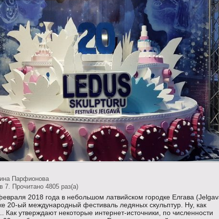
тина Парфионова
 7. Прочитано 4805 раз(a)
 февраля 2018 года в небольшом латвийском городке Елгава (Jelgav
же 20-ый международный фестиваль ледяных скульптур. Ну, как
. Как утверждают некоторые интернет-источники, по численности