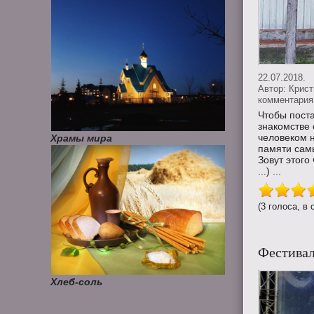
22.07.2018.
Автор:
Крис
комментария 
Чтобы поста
знакомстве 
человеком 
Храмы мира
памяти самы
Зовут этого 
...) ...
(3 голоса, в 
Фестивал
Хлеб-соль