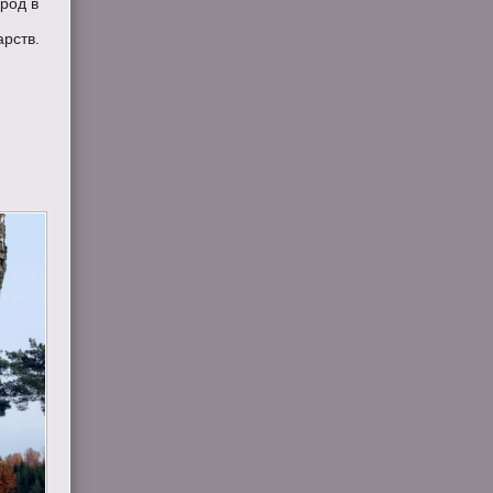
ород в
о
арств.