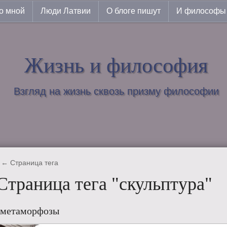
о мной
Люди Латвии
О блоге пишут
И философы 
Жизнь и философия
Взгляд на жизнь сквозь призму философии
← Страница тега
Страница тега "скульптура"
 метаморфозы