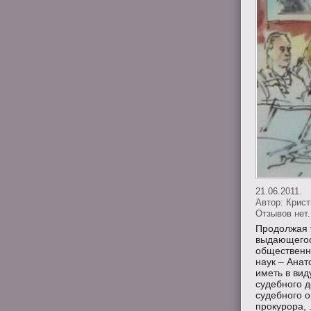
21.06.2011.
Автор:
Крис
Отзывов нет.
Продолжая т
выдающегос
общественн
наук – Анат
иметь в вид
судебного д
судебного о
прокурора, .