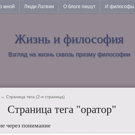
о мной
Люди Латвии
О блоге пишут
И философы 
Жизнь и философия
Взгляд на жизнь сквозь призму философии
← Страница тега (2-я страница)
Страница тега "оратор"
е через понимание