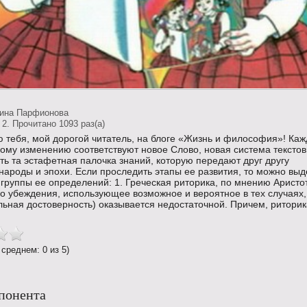
тина Парфионова
2. Прочитано 1093 раз(a)
ю тебя, мой дорогой читатель, на блоге «Жизнь и философия»! Ка
ому изменению соответствуют новое Слово, новая система текстов
ть та эстафетная палочка знаний, которую передают друг другу
народы и эпохи. Если проследить этапы ее развития, то можно выд
группы ее определений: 1. Греческая риторика, по мнению Аристо
во убеждения, использующее возможное и вероятное в тех случаях,
льная достоверность) оказывается недостаточной. Причем, ритори
 среднем: 0 из 5)
понента