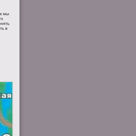
ак мы
то
онять
ть в