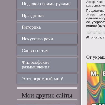
Автор:
Крис
Поделки своими руками
комментариев
Продолжаю 
знаем, при 
Праздники
одними арг
ее, уверова
истине (док
Риторика
(0 голосов, в
Искусство речи
Слово гостям
От украш
Философские
размышления
Этот огромный мир!
Мои другие сайты