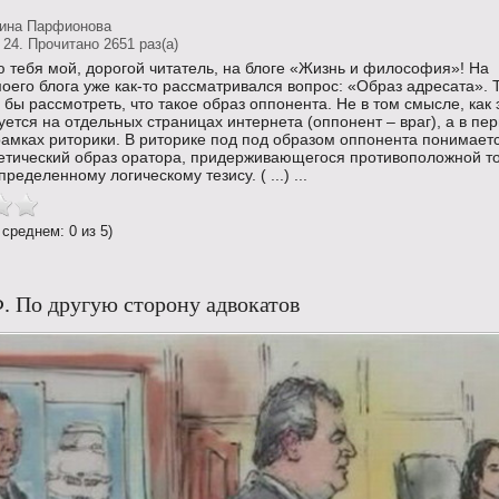
тина Парфионова
24. Прочитано 2651 раз(a)
 тебя мой, дорогой читатель, на блоге «Жизнь и философия»! На
оего блога уже как-то рассматривался вопрос: «Образ адресата». 
 бы рассмотреть, что такое образ оппонента. Не в том смысле, как 
ется на отдельных страницах интернета (оппонент – враг), а в пе
рамках риторики. В риторике под под образом оппонента понимает
тетический образ оратора, придерживающегося противоположной т
ределенному логическому тезису. ( ...) ...
 среднем: 0 из 5)
. По другую сторону адвокатов