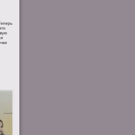
Теперь
это
рвую
ся
очки