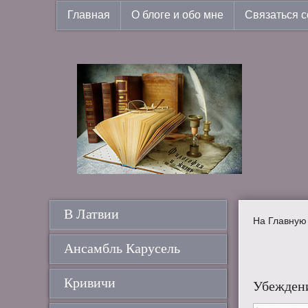
Главная
О блоге и обо мне
Связаться с
В Латвии
На Главную
Ансамбль Карусель
Кривичи
Убеждени