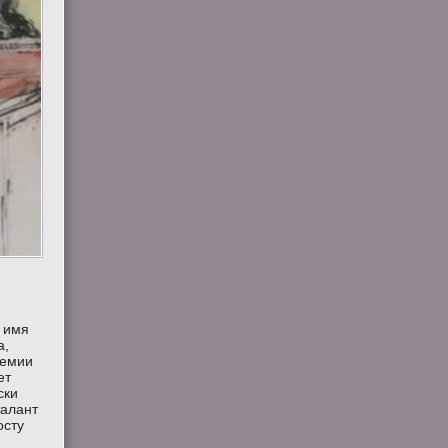
ь имя
а,
демии
ет
ски
талант
осту