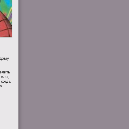
ждому
.
елить
теля,
 когда
ка