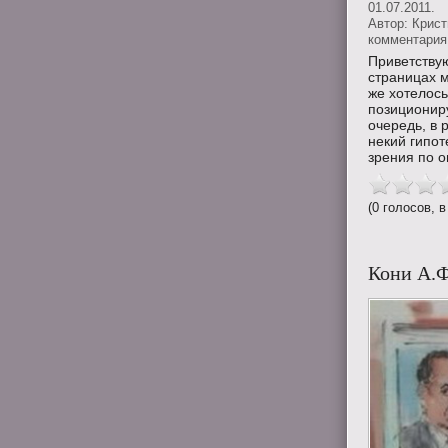
01.07.2011.
Автор:
Крис
комментария 
Приветствую
страницах м
же хотелось
позициониру
очередь, в 
некий гипо
зрения по оп
(0 голосов, в
Кони А.Ф