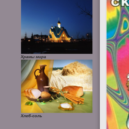
Храмы мира
Хлеб-соль