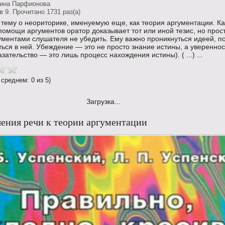
тина Парфионова
 9. Прочитано 1731 раз(a)
тему о неориторике, именуемую еще, как теория аргументации. К
помощи аргументов оратор доказывает тот или иной тезис, но прос
ументами слушателя не убедить. Ему важно проникнуться идеей, п
ться в ней. Убеждение — это не просто знание истины, а увереннос
азательство — это лишь процесс нахождения истины). ( ...) ...
 среднем: 0 из 5)
Загрузка...
ения речи к теории аргументации