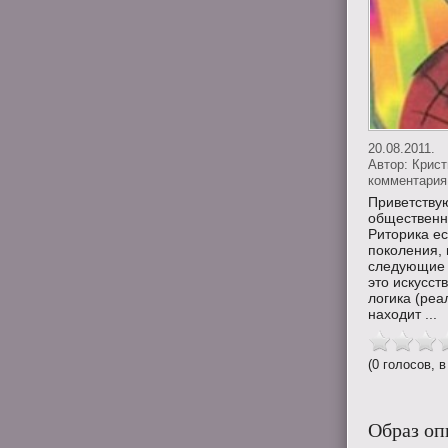
20.08.2011.
Автор:
Крис
комментария 
Приветству
общественн
Риторика ес
поколения, 
следующие 
это искусст
логика (реа
находит ...
(0 голосов, в
Образ оп