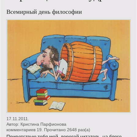
Кинообзор
Всемирный день философии
Книгообзор
Лаконизмы
Логика
Поговорим?!
Риторика
Слово гостям
Философские размышления
Этот огромный мир!
17.11.2011.
Автор:
Кристина Парфионова
Login
комментариев 19. Прочитано 2648 раз(a)
Приветствую тебя мой, дорогой читатель, на блоге