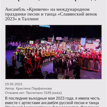
Кинообзор
Ансамбль «Кривичи» на международном
празднике песни и танца «Славянский венок
Книгообзор
2023» в Таллине
Лаконизмы
Логика
Поговорим?!
Риторика
Слово гостям
Философские размышления
29.05.2023.
Этот огромный мир!
Автор:
Кристина Парфионова
Отзывов нет. Прочитано 3189 раз(a)
В последние выходные мая 2023 года, я имела честь
Login
вместе с артистами ансамбля русской песни и танца