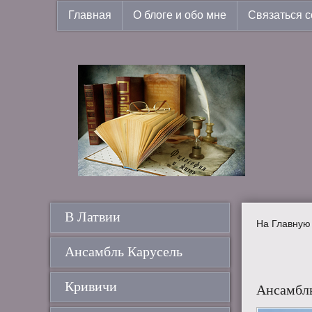
Главная
О блоге и обо мне
Связаться с
В Латвии
На Главную
Ансамбль Карусель
Кривичи
Ансамбль