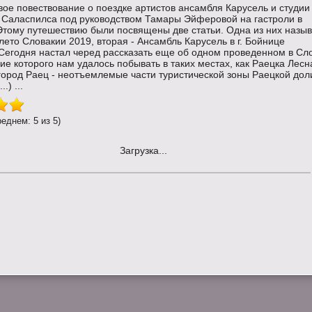
ое повествование о поездке артистов ансамбля Карусель и студии
з Саласпилса под руководством Тамары Эйферовой на гастроли в
Этому путешествию были посвящены две статьи. Одна из них назы
лето Словакии 2019, вторая - Ансамбль Карусель в г. Бойнице
.Сегодня настал черед рассказать еще об одном проведенном в Сл
ние которого нам удалось побывать в таких местах, как Раецка Лесн
город Раец - неотъемлемые части туристической зоны Раецкой до
.) ...
реднем: 5 из 5)
Загрузка...