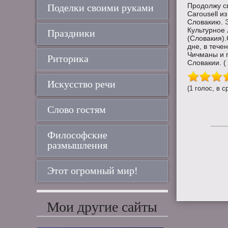
Продолжу св
Поделки своими руками
Carousell и
Словакию. 
Культурное 
Праздники
(Словакия)
дне, в тече
Чичманы и 
Риторика
Словакии. ( ..
Искусство речи
(1 голос, в с
Слово гостям
Философские
размышления
Этот огромный мир!
Мои другие сайты