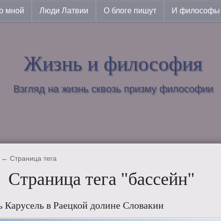
о мной
Люди Латвии
О блоге пишут
И философы 
Жизнь и философия
Взгляд на жизнь сквозь призму философии
← Страница тега
Страница тега "бассейн"
 Карусель в Раецкой долине Словакии