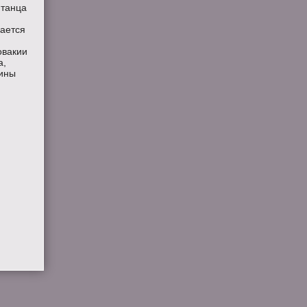
 танца
вается
овакии
а,
лины