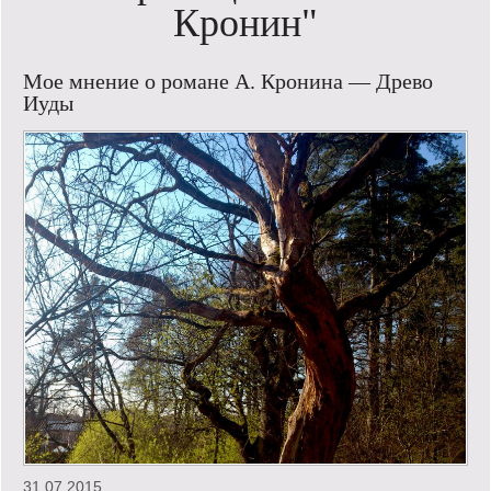
Кронин"
Кинообзор
Мое мнение о романе А. Кронина — Древо
Книгообзор
Иуды
Лаконизмы
Логика
Поговорим?!
Риторика
Слово гостям
Философские размышления
Этот огромный мир!
Login
31.07.2015.