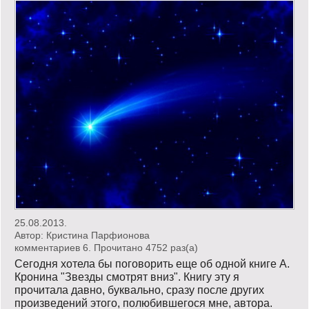
25.08.2013.
Автор:
Кристина Парфионова
комментариев 6. Прочитано 4752 раз(a)
Сегодня хотела бы поговорить еще об одной книге А.
Кронина "Звезды смотрят вниз". Книгу эту я
прочитала давно, буквально, сразу после других
произведений этого, полюбившегося мне, автора.