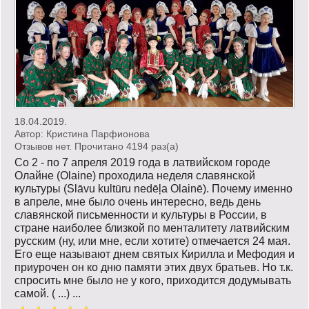
18.04.2019.
Автор:
Кристина Парфионова
Отзывов нет. Прочитано 4194 раз(a)
Со 2 - по 7 апреля 2019 года в латвийском городе
Олайне (Olaine) проходила неделя славянской
культуры (Slāvu kultūru nedēļa Olainē). Почему именно
в апреле, мне было очень интересно, ведь день
славянской письменности и культуры в России, в
стране наиболее близкой по менталитету латвийским
русским (ну, или мне, если хотите) отмечается 24 мая.
Его еще называют днем святых Кирилла и Мефодия и
приурочен он ко дню памяти этих двух братьев. Но т.к.
спросить мне было не у кого, приходится додумывать
самой. ( ...) ...