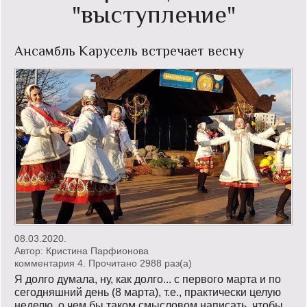
"выступление"
Кинообзор
Ансамбль Карусель встречает весну
Книгообзор
Лаконизмы
Логика
Поговорим?!
Риторика
Слово гостям
Философские размышления
08.03.2020.
Автор:
Кристина Парфионова
Этот огромный мир!
комментария 4. Прочитано 2988 раз(a)
Я долго думала, ну, как долго... с первого марта и по
Login
сегодняшний день (8 марта), т.е., практически целую
неделю, о чем бы таком смысловом написать, чтобы