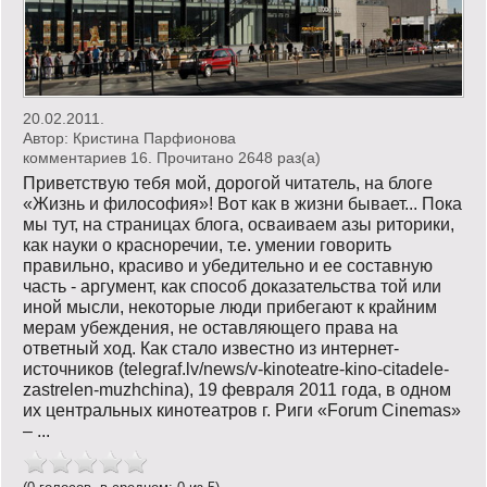
20.02.2011.
Автор:
Кристина Парфионова
комментариев 16. Прочитано 2648 раз(a)
Приветствую тебя мой, дорогой читатель, на блоге
«Жизнь и философия»! Вот как в жизни бывает... Пока
мы тут, на страницах блога, осваиваем азы риторики,
как науки о красноречии, т.е. умении говорить
правильно, красиво и убедительно и ее составную
часть - аргумент, как способ доказательства той или
иной мысли, некоторые люди прибегают к крайним
мерам убеждения, не оставляющего права на
ответный ход. Как стало известно из интернет-
источников (telegraf.lv/news/v-kinoteatre-kino-citadele-
zastrelen-muzhchina), 19 февраля 2011 года, в одном
их центральных кинотеатров г. Риги «Forum Cinemas»
– ...