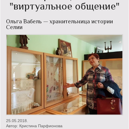
"виртуальное общение"
Кинообзор
Ольга Вабель — хранительница истории
Книгообзор
Селии
Лаконизмы
Логика
Поговорим?!
Риторика
Слово гостям
Философские размышления
Этот огромный мир!
Login
25.05.2018.
Автор:
Кристина Парфионова