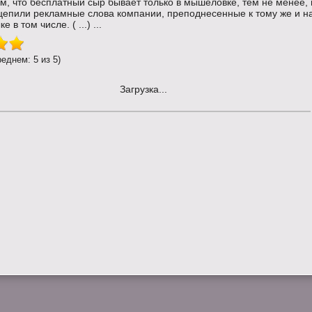
м, что бесплатный сыр бывает только в мышеловке, тем не менее,
ацепили рекламные слова компании, преподнесенные к тому же и н
 в том числе. ( ...) ...
реднем: 5 из 5)
Загрузка...