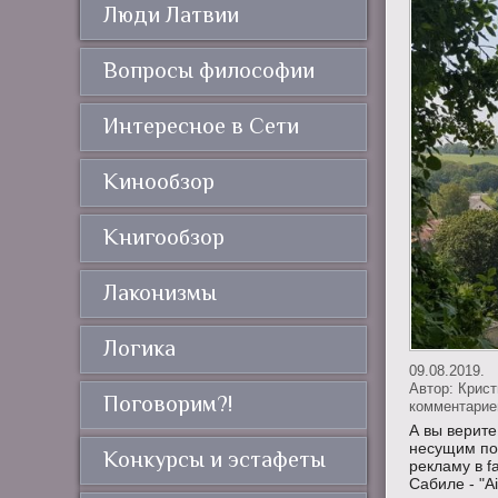
Люди Латвии
Вопросы философии
Интересное в Сети
Кинообзор
Книгообзор
Лаконизмы
Логика
09.08.2019.
Автор:
Крис
Поговорим?!
комментариев
А вы верите
несущим по 
Конкурсы и эстафеты
рекламу в f
Сабиле - "Ai