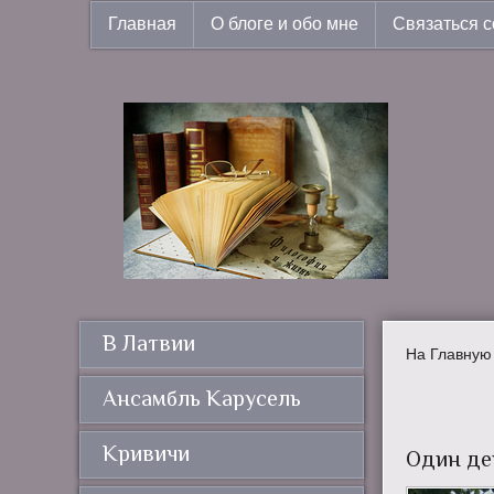
Главная
О блоге и обо мне
Связаться с
В Латвии
На Главную
Ансамбль Карусель
Кривичи
Один ден