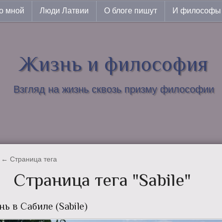
о мной
Люди Латвии
О блоге пишут
И философы 
Жизнь и философия
Взгляд на жизнь сквозь призму философии
← Страница тега
Страница тега "Sabile"
ь в Сабиле (Sabile)