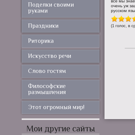
все мы знае
Поделки своими
очень уж з
руками
русском языке
Праздники
(1 голос, в с
Риторика
Искусство речи
Слово гостям
Философские
размышления
Этот огромный мир!
Мои другие сайты