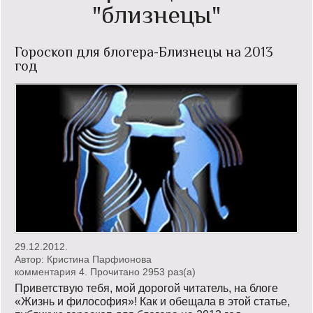
"близнецы"
Кинообзор
Гороскоп для блогера-Близнецы на 2013
Книгообзор
год
Лаконизмы
Логика
Поговорим?!
Риторика
Слово гостям
Философские размышления
29.12.2012.
Этот огромный мир!
Автор:
Кристина Парфионова
комментария 4. Прочитано 2953 раз(a)
Приветствую тебя, мой дорогой читатель, на блоге
Login
«Жизнь и философия»! Как и обещала в этой статье,